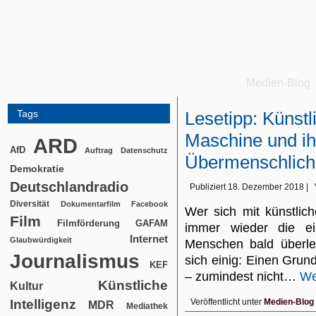
Medien-Blog
Tags
Lesetipp: Künstl
Maschine und i
ARD
AfD
Auftrag
Datenschutz
Übermenschlich
Demokratie
Deutschlandradio
Publiziert
18. Dezember 2018
|
Diversität
Dokumentarfilm
Facebook
Wer sich mit künstliche
Film
Filmförderung
GAFAM
immer wieder die e
Internet
Glaubwürdigkeit
Menschen bald überle
Journalismus
sich einig: Einen Grun
KEF
– zumindest nicht…
We
Künstliche
Kultur
Intelligenz
Veröffentlicht unter
Medien-Blog
MDR
Mediathek