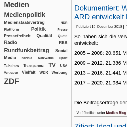
Medien
Dokumentiert: W
Medienpolitik
ARD entwickelt
Medienstaatsvertrag
NDR
Publiziert
15. Dezember 2018
|
Politik
Plattform
Presse
Qualität
Pressefreiheit
So haben sich die ver
Quote
Radio
RBB
entwickelt:
Rundfunkbeitrag
Social
2005 – 2008: 20,651 M
Media
soziale Netzwerke
Sport
2009 – 2012: 21,386 M
TV
USA
Talkshow
Transparenz
Vielfalt
2013 – 2016: 21,441 M
WDR
Werbung
Vertrauen
ZDF
2017 – 2020: 21,984 M
Die Beitragserträge d
Veröffentlicht unter
Medien-Blog
Zitiert: Ideal un