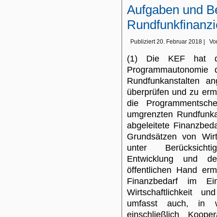
Aufgaben und Be
Rundfunkfinanzi
Publiziert
20. Februar 2018
|
Vo
(1) Die KEF hat d
Programmautonomie 
Rundfunkanstalten an
überprüfen und zu ermit
die Programmentsch
umgrenzten Rundfunka
abgeleitete Finanzbed
Grundsätzen von Wirt
unter Berücksichti
Entwicklung und de
öffentlichen Hand erm
Finanzbedarf im E
Wirtschaftlichkeit u
umfasst auch, in w
einschließlich Koope