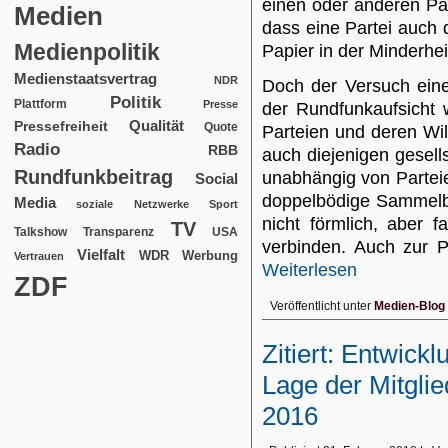
einen oder anderen Part
Medien
dass eine Partei auch 
Medienpolitik
Papier in der Minderheit
Medienstaatsvertrag
NDR
Doch der Versuch eine
Politik
Plattform
Presse
der Rundfunkaufsicht 
Qualität
Pressefreiheit
Quote
Parteien und deren Wil
Radio
RBB
auch diejenigen gesell
Rundfunkbeitrag
unabhängig von Parteien
Social
doppelbödige Sammelbe
Media
soziale Netzwerke
Sport
nicht förmlich, aber f
TV
USA
Talkshow
Transparenz
verbinden. Auch zur P
Vielfalt
WDR
Werbung
Vertrauen
Weiterlesen
ZDF
Veröffentlicht unter
Medien-Blog
Zitiert: Entwickl
Lage der Mitglie
2016