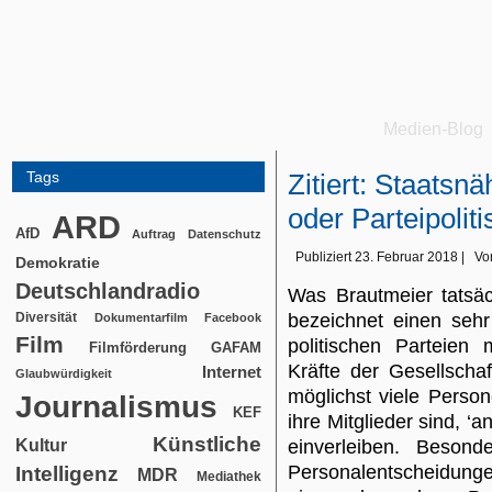
Medien-Blog
Tags
Zitiert: Staatsn
oder Parteipolit
ARD
AfD
Auftrag
Datenschutz
Publiziert
23. Februar 2018
|
Vo
Demokratie
Deutschlandradio
Was Brautmeier tatsächl
Diversität
bezeichnet einen seh
Dokumentarfilm
Facebook
Film
politischen Parteien
Filmförderung
GAFAM
Kräfte der Gesellscha
Internet
Glaubwürdigkeit
möglichst viele Person
Journalismus
KEF
ihre Mitglieder sind, 
Künstliche
Kultur
einverleiben. Besond
Personalentscheidunge
Intelligenz
MDR
Mediathek