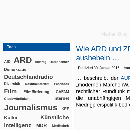
Medien-Blog
Tags
Wie ARD und ZD
aushebeln …
ARD
AfD
Auftrag
Datenschutz
Publiziert
30. Januar 2016
|
Von
Demokratie
Deutschlandradio
… beschreibt der
AU
Diversität
„modernen MärchenW, da
Dokumentarfilm
Facebook
Film
rechtlicher Rundfunk 
Filmförderung
GAFAM
die unabhängigen Mar
Internet
Glaubwürdigkeit
Niedrigpreispolitik bedr
Journalismus
KEF
Künstliche
Kultur
Intelligenz
MDR
Mediathek