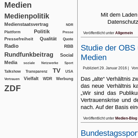
Medien
Mit dem Laden 
Medienpolitik
Datenschut
Medienstaatsvertrag
NDR
Politik
Plattform
Presse
Veröffentlicht unter
Allgemein
Qualität
Pressefreiheit
Quote
Radio
Studie der OBS 
RBB
Rundfunkbeitrag
Social
Medien
Media
soziale Netzwerke
Sport
Publiziert
29. Januar 2016
|
Von
TV
USA
Talkshow
Transparenz
Das „alte“ Verhältnis 
Vielfalt
WDR
Werbung
Vertrauen
das neue Verhältnis k
ZDF
„Wir sind das Publiku
Vertrauenskrise und d
nach. Auf der Basis ei
Veröffentlicht unter
Medien-Blog
Bundestagsspor