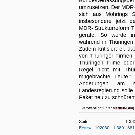
Bundesverfassungsge
umzusetzen. Der MDR-S
sich aus Mohrings Si
insbesondere jetzt d
MDR- Strukturreform Th
gerate. So werde in 
während in Thüringen 
Zudem kritisiert er, 
von Thüringer Firmen
Thüringen Filme oder
Regel nicht mit Thü
mitgebrachte Leute.“
Änderungen am MDR
Landesregierung solle
Paket neu zu schnüren
Veröffentlicht unter
Medien-Blog
Seite 1
Erste
«
...
10
20
30
...
1.380
1.381