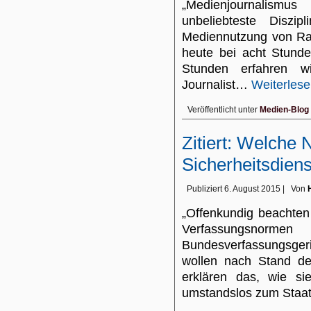
„Medienjournalism
unbeliebteste Diszip
Mediennutzung von Rad
heute bei acht Stunde
Stunden erfahren w
Journalist…
Weiterles
Veröffentlicht unter
Medien-Blog
Zitiert: Welche
Sicherheitsdiens
Publiziert
6. August 2015
|
Von
„Offenkundig beachten 
Verfassungsnor
Bundesverfassungsger
wollen nach Stand de
erklären das, wie s
umstandslos zum Staa