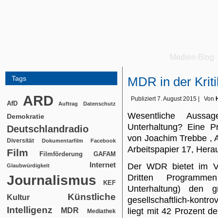
Medien-Blog
Tags
MDR in der Kriti
ARD
Publiziert
7. August 2015
|
Von
AfD
Auftrag
Datenschutz
Wesentliche Aussa
Demokratie
Unterhaltung? Eine
Deutschlandradio
von Joachim Trebbe , 
Diversität
Dokumentarfilm
Facebook
Arbeitspapier 17, Hera
Film
Filmförderung
GAFAM
Internet
Der WDR bietet im Ve
Glaubwürdigkeit
Journalismus
Dritten Programme
KEF
Unterhaltung) den gr
Künstliche
Kultur
gesellschaftlich-kont
Intelligenz
MDR
liegt mit 42 Prozent d
Mediathek