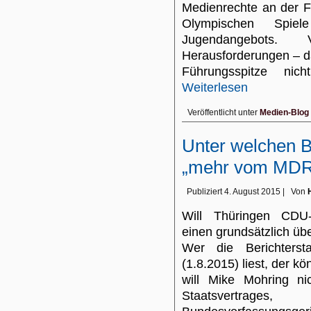
Medienrechte an der F
Olympischen Spi
Jugendangebots. Vi
Herausforderungen – d
Führungsspitze ni
Weiterlesen
Veröffentlicht unter
Medien-Blog
Unter welchen 
„mehr vom MDR
Publiziert
4. August 2015
|
Von
Will Thüringen CDU-
einen grundsätzlich ü
Wer die Berichters
(1.8.2015) liest, der 
will Mike Mohring n
Staatsvertra