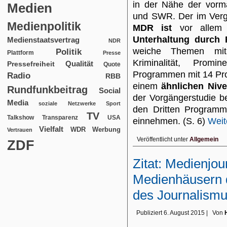
in der Nähe der vorm
Medien
und SWR. Der im Verg
Medienpolitik
MDR ist
vor allem
Unterhaltung durch 
Medienstaatsvertrag
NDR
weiche Themen m
Politik
Plattform
Presse
Kriminalität, Prom
Qualität
Pressefreiheit
Quote
Programmen mit 14 Pr
Radio
RBB
einem
ähnlichen Niv
Rundfunkbeitrag
Social
der Vorgängerstudie b
Media
soziale Netzwerke
Sport
den Dritten Programm
TV
USA
Talkshow
Transparenz
einnehmen. (S. 6)
Weit
Vielfalt
WDR
Werbung
Vertrauen
Veröffentlicht unter
Allgemein
ZDF
Zitat: Medienjou
Medienhäusern d
des Journalism
Publiziert
6. August 2015
|
Von