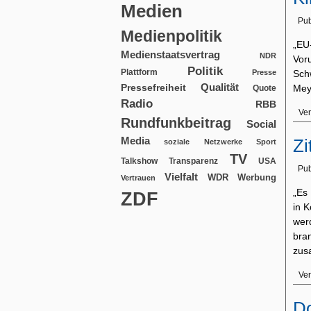
Medien
Pub
Medienpolitik
„EU
Medienstaatsvertrag
NDR
Vor
Politik
Plattform
Presse
Sch
Qualität
Pressefreiheit
Me
Quote
Radio
RBB
Ver
Rundfunkbeitrag
Social
Media
Zi
soziale Netzwerke
Sport
TV
USA
Talkshow
Transparenz
Pub
Vielfalt
WDR
Werbung
Vertrauen
„Es
ZDF
in K
we
bra
zus
Ver
D