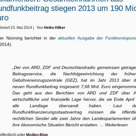
ndfunkbeitrag stiegen 2013 um 190 Mi
uro
liziert
23. Mai 2014
|
Von
Heiko Hilker
ker Nünning berichtet in der
aktuellen Ausgabe der
Funkkorrespon
/2014):
„Der von ARD, ZDF und Deutschlandradio gemeinsam getrag
Beitragsservice, die Nachfolgeeinrichtung der frühe
Gebühreneinzugszentrale (GEZ), hat im Jahr 2013 über 
neuen Rundfunkbeitrag insgesamt 7,68 Mrd. Euro eingenomm
Das geht aus den Berichten von ARD und ZDF über ih
wirtschaftliche und finanzielle Lage hervor, die sie Ende April
alle Landtage übersandt haben. Laut d
Rundfunkfinanzierungsstaatsvertrag müssen die öffentli
rechtlichen Sender alle zwei Jahre den Landesparlamenten ü
ihre ökonomische Situation Bericht erstatten. …
Weiterlesen
öffentlicht unter
Medien-Blog