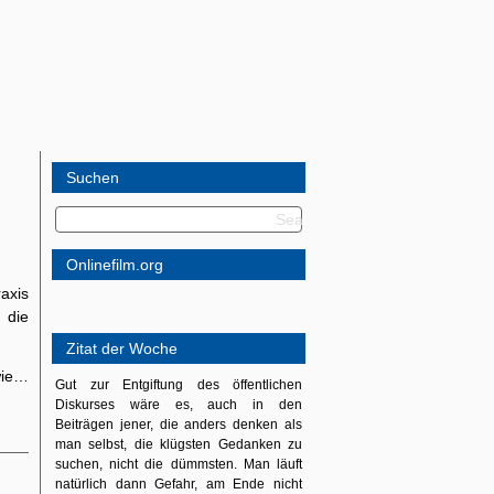
Suchen
Onlinefilm.org
axis
 die
Zitat der Woche
wie…
Gut zur Entgiftung des öffentlichen
Diskurses wäre es, auch in den
Beiträgen jener, die anders denken als
man selbst, die klügsten Gedanken zu
suchen, nicht die dümmsten. Man läuft
natürlich dann Gefahr, am Ende nicht