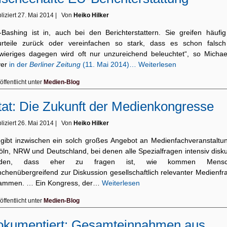
liziert
27. Mai 2014
|
Von
Heiko Hilker
-Bashing ist in, auch bei den Berichterstattern. Sie greifen häufig
urteile zurück oder vereinfachen so stark, dass es schon falsch 
wieriges dagegen wird oft nur unzureichend beleuchtet“, so Michae
yer
in der
Berliner Zeitung
(11. Mai 2014)…
Weiterlesen
öffentlicht unter
Medien-Blog
tat: Die Zukunft der Medienkongresse
liziert
26. Mai 2014
|
Von
Heiko Hilker
 gibt inzwischen ein solch großes Angebot an Medienfachveranstaltu
öln, NRW und Deutschland, bei denen alle Spezialfragen intensiv disku
rden, dass eher zu fragen ist, wie kommen Mensc
nchenübergreifend zur Diskussion gesellschaftlich relevanter Medienfr
ammen. … Ein Kongress, der…
Weiterlesen
öffentlicht unter
Medien-Blog
okumentiert: Gesamteinnahmen aus