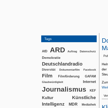
Tags
Do
Ma
ARD
AfD
Auftrag
Datenschutz
Pub
Demokratie
Deutschlandradio
Hel
der
Diversität
Dokumentarfilm
Facebook
Ste
Film
Filmförderung
GAFAM
Internet
Zum
Glaubwürdigkeit
Wei
Journalismus
KEF
Ver
Künstliche
Kultur
Intelligenz
MDR
Mediathek
Kl