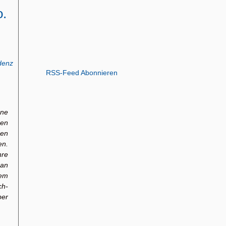
o.
denz
RSS-Feed Abonnieren
ene
ren
den
en.
re
 an
em
ch-
ber