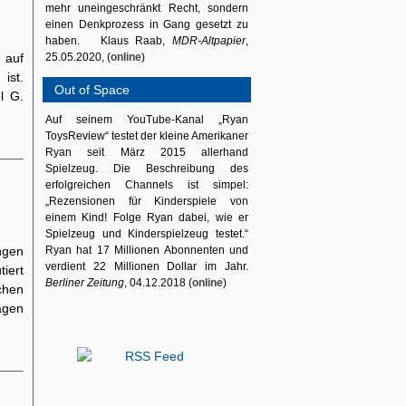
mehr uneingeschränkt Recht, sondern
einen Denkprozess in Gang gesetzt zu
haben. Klaus Raab,
MDR-Altpapier
,
 auf
25.05.2020, (
online
)
ist.
Out of Space
l G.
Auf seinem YouTube-Kanal „Ryan
ToysReview“ testet der kleine Amerikaner
Ryan seit März 2015 allerhand
Spielzeug. Die Beschreibung des
erfolgreichen Channels ist simpel:
„Rezensionen für Kinderspiele von
einem Kind! Folge Ryan dabei, wie er
Spielzeug und Kinderspielzeug testet.“
ngen
Ryan hat 17 Millionen Abonnenten und
verdient 22 Millionen Dollar im Jahr.
tiert
Berliner Zeitung
, 04.12.2018 (
online
)
hen
agen