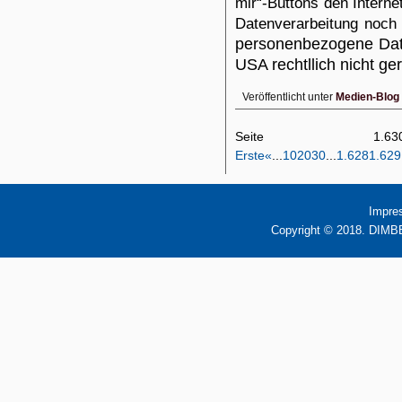
mir“-Buttons den Interne
Datenverarbeitung noch 
personenbezogene Dat
USA rechtllich nicht ger
Veröffentlicht unter
Medien-Blog
Seite 1
Erste
«
...
10
20
30
...
1.628
1.629
Impre
Copyright © 2018. DIMBB 