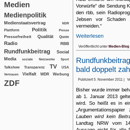
Medien
Vorwürfe“ die Sendung 
den rbb, sein Radiopro
Medienpolitik
Jebsen vor Schaden 
Medienstaatsvertrag
NDR
vermeiden.“
Politik
Plattform
Presse
Weiterlesen
Qualität
Pressefreiheit
Quote
Radio
RBB
Veröffentlicht unter
Medien-Blog
Rundfunkbeitrag
Social
Rundfunkbeitrag
Media
soziale Netzwerke
Sport
TV
bald doppelt za
USA
Talkshow
Transparenz
Vielfalt
WDR
Werbung
Vertrauen
Publiziert
5. November 2011
|
V
ZDF
Bisher wurde immer beha
ab 1. Januar 2013 gelt
wird. So heißt es in e
„Argumentationspapie
Lauben wird kein Beitr
Landtag NRW vom 14.4
Aussage nicht für alle 