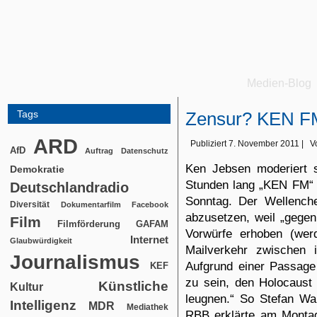
Medien-Blog
Tags
Zensur? KEN FM 
ARD
Publiziert
7. November 2011
|
V
AfD
Auftrag
Datenschutz
Ken Jebsen moderiert 
Demokratie
Stunden lang
„KEN FM“
Deutschlandradio
Sonntag. Der Wellenche
Diversität
Dokumentarfilm
Facebook
abzusetzen, weil „gege
Film
Filmförderung
GAFAM
Vorwürfe erhoben (wer
Internet
Glaubwürdigkeit
Mailverkehr zwischen
Journalismus
Aufgrund einer Passage
KEF
zu sein, den Holocaus
Künstliche
Kultur
leugnen.“ So Stefan Wa
Intelligenz
MDR
Mediathek
RBB
erklärte
am Montag 