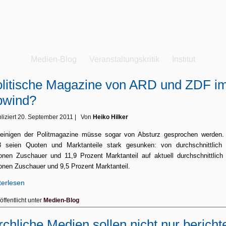
Medien-Blog
Veranstaltungskritik
Institut
litische Magazine von ARD und ZDF i
bwind?
liziert
20. September 2011
|
Von
Heiko Hilker
einigen der Politmagazine müsse sogar von Absturz gesprochen werden.
3 seien Quoten und Marktanteile stark gesunken: von durchschnittlich 
ionen Zuschauer und 11,9 Prozent Marktanteil auf aktuell durchschnittlich
ionen Zuschauer und 9,5 Prozent Marktanteil.
terlesen
öffentlicht unter
Medien-Blog
rchliche Medien sollen nicht nur bericht