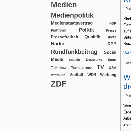
Medien
Pub
Medienpolitik
Kir
Medienstaatsvertrag
NDR
Geme
Politik
Plattform
Presse
auf 
Qualität
Pressefreiheit
Quote
Unte
Radio
Reiz
RBB
Rundfunkbeitrag
Social
Wei
Media
soziale Netzwerke
Sport
Ver
TV
USA
Talkshow
Transparenz
Vielfalt
WDR
Werbung
Wa
Vertrauen
ZDF
d
Pub
Wenn
Erg
Arbe
zie
dass