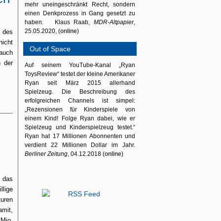
mehr uneingeschränkt Recht, sondern
einen Denkprozess in Gang gesetzt zu
haben. Klaus Raab,
MDR-Altpapier
,
25.05.2020, (
online
)
 des
nicht
Out of Space
 auch
n der
Auf seinem YouTube-Kanal „Ryan
ToysReview“ testet der kleine Amerikaner
Ryan seit März 2015 allerhand
Spielzeug. Die Beschreibung des
erfolgreichen Channels ist simpel:
„Rezensionen für Kinderspiele von
einem Kind! Folge Ryan dabei, wie er
Spielzeug und Kinderspielzeug testet.“
Ryan hat 17 Millionen Abonnenten und
verdient 22 Millionen Dollar im Jahr.
Berliner Zeitung
, 04.12.2018 (
online
)
t das
lige
turen
amit,
 Mio.