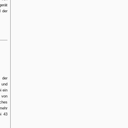
gerät
l der
 der
D und
i ein
e von
sches
lmehr
ei 43