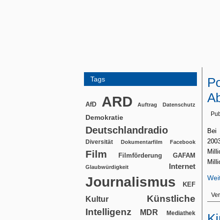
Tags
Po
A
ARD
AfD
Auftrag
Datenschutz
Pub
Demokratie
Deutschlandradio
Bei 
200
Diversität
Dokumentarfilm
Facebook
Mill
Film
Filmförderung
GAFAM
Mill
Internet
Glaubwürdigkeit
Wei
Journalismus
KEF
Ver
Künstliche
Kultur
Intelligenz
MDR
Mediathek
Ki