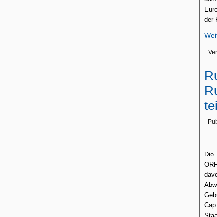
Eur
der 
Wei
Ver
Ru
Ru
te
Pub
Die 
ORF
dav
Abwe
Gebü
Cap 
Sta