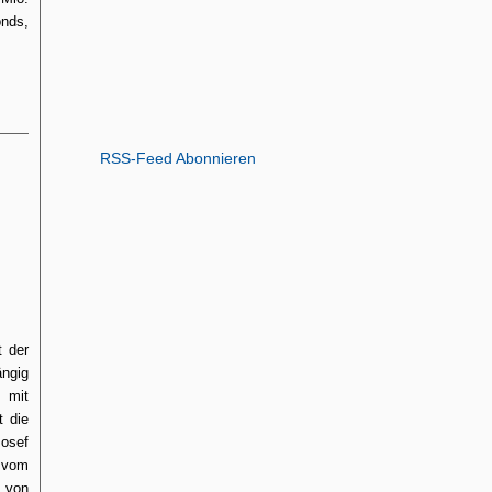
nds,
RSS-Feed Abonnieren
t der
ngig
 mit
t die
Josef
d vom
 von