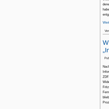
dene
habe
entg
Wei
Ver
Wi
„I
Pub
Nac
Info
ZDF.
Wide
Frit
Fern
blie
Proz