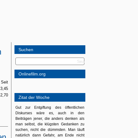
m
Suchen
Onlinefilm.org
 Seit
3,45
 2,70
Zitat der Woche
Gut zur Entgiftung des öffentlichen
Diskurses wäre es, auch in den
Beiträgen jener, die anders denken als
man selbst, die klügsten Gedanken zu
suchen, nicht die dümmsten. Man läuft
en
natürlich dann Gefahr, am Ende nicht