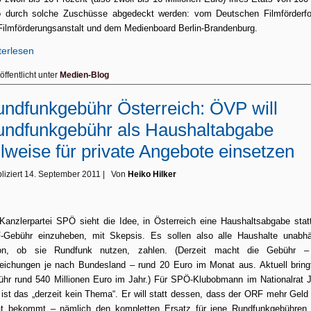
o durch solche Zuschüsse abgedeckt werden: vom Deutschen Filmförderfo
Filmförderungsanstalt und dem Medienboard Berlin-Brandenburg.
terlesen
öffentlicht unter
Medien-Blog
ndfunkgebühr Österreich: ÖVP will
ndfunkgebühr als Haushaltabgabe
ilweise für private Angebote einsetzen
liziert
14. September 2011
|
Von
Heiko Hilker
Kanzlerpartei SPÖ sieht die Idee, in Österreich eine Haushaltsabgabe stat
-Gebühr einzuheben, mit Skepsis. Es sollen also alle Haushalte unabhä
on, ob sie Rundfunk nutzen, zahlen. (Derzeit macht die Gebühr –
ichungen je nach Bundesland – rund 20 Euro im Monat aus. Aktuell bring
hr rund 540 Millionen Euro im Jahr.) Für SPÖ-Klubobmann im Nationalrat 
ist das „derzeit kein Thema“. Er will statt dessen, dass der ORF mehr Gel
at bekommt – nämlich den kompletten Ersatz für jene Rundfunkgebühren,