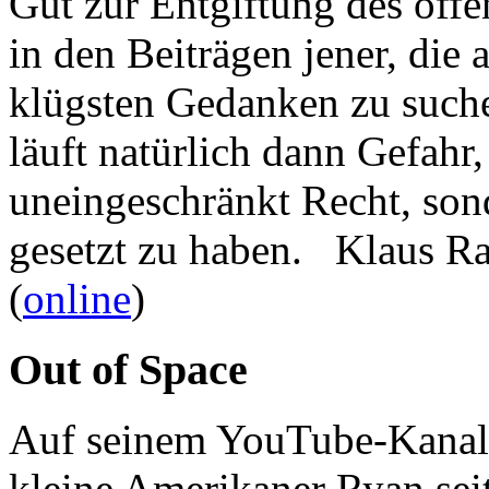
Gut zur Entgiftung des öffe
in den Beiträgen jener, die 
klügsten Gedanken zu such
läuft natürlich dann Gefahr
uneingeschränkt Recht, son
gesetzt zu haben. Klaus R
(
online
)
Out of Space
Auf seinem YouTube-Kanal 
kleine Amerikaner Ryan sei