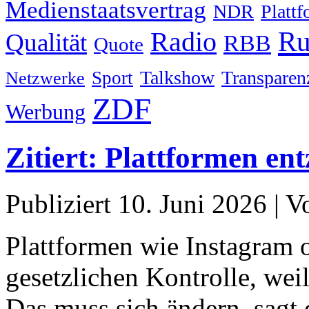
Medienstaatsvertrag
NDR
Platt
Ru
Radio
Qualität
RBB
Quote
Talkshow
Transparen
Sport
Netzwerke
ZDF
Werbung
Zitiert: Plattformen ent
Publiziert
10. Juni 2026
|
V
Plattformen wie Instagram o
gesetzlichen Kontrolle, wei
Das muss sich ändern, sagt