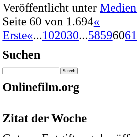
Veröffentlicht unter
Medien
Seite 60 von 1.694
«
Erste
«
...
10
20
30
...
58
59
60
61
Suchen
Onlinefilm.org
Zitat der Woche