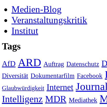
Medien-Blog
Veranstaltungskritik
Institut
Tags
ARD
D
AfD
Auftrag
Datenschutz
Diversität
Dokumentarfilm
Facebook
Journa
Internet
Glaubwürdigkeit
M
Intelligenz
MDR
Mediathek