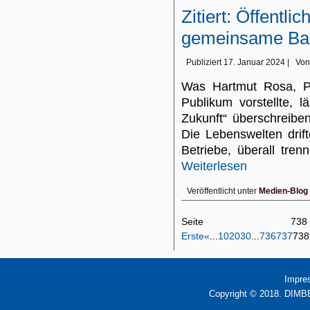
Zitiert: Öffentli
gemeinsame Bas
Publiziert
17. Januar 2024
|
Von
Was Hartmut Rosa, Pr
Publikum vorstellte, l
Zukunft“ überschreibe
Die Lebenswelten drif
Betriebe, überall tr
Weiterlesen
Veröffentlicht unter
Medien-Blog
Seite 7
Erste
«
...
10
20
30
...
736
737
738
Impre
Copyright © 2018. DIMBB 