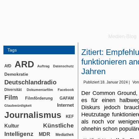
Medien-Blog
Tags
Zitiert: Empfeh
funktionieren a
ARD
AfD
Auftrag
Datenschutz
Jahren
Demokratie
Deutschlandradio
Publiziert
18. Januar 2024
|
Von
Diversität
Dokumentarfilm
Facebook
Der Common Ground, d
Film
Filmförderung
GAFAM
es für einen halbwegs
Internet
Glaubwürdigkeit
Diskurs jedoch brauc
Journalismus
Heutzutage funktionie
KEF
als noch vor wenigen
Künstliche
Kultur
ohnehin schon popul
Intelligenz
MDR
Mediathek