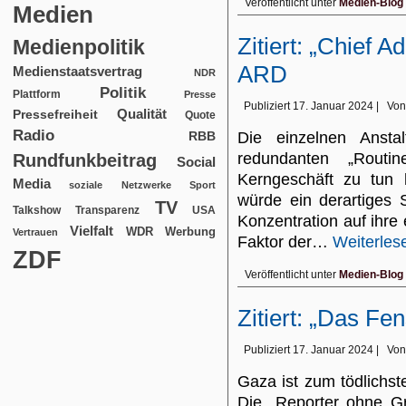
Veröffentlicht unter
Medien-Blog
Medien
Zitiert: „Chief A
Medienpolitik
ARD
Medienstaatsvertrag
NDR
Politik
Plattform
Presse
Publiziert
17. Januar 2024
|
Von
Qualität
Pressefreiheit
Quote
Radio
RBB
Die einzelnen Anst
redundanten „Routi
Rundfunkbeitrag
Social
Kerngeschäft zu tun h
Media
soziale Netzwerke
Sport
würde ein derartiges
TV
USA
Talkshow
Transparenz
Konzentration auf ihre
Vielfalt
WDR
Werbung
Vertrauen
Faktor der…
Weiterles
ZDF
Veröffentlicht unter
Medien-Blog
Zitiert: „Das Fe
Publiziert
17. Januar 2024
|
Von
Gaza ist zum tödlichst
Die „Reporter ohne G