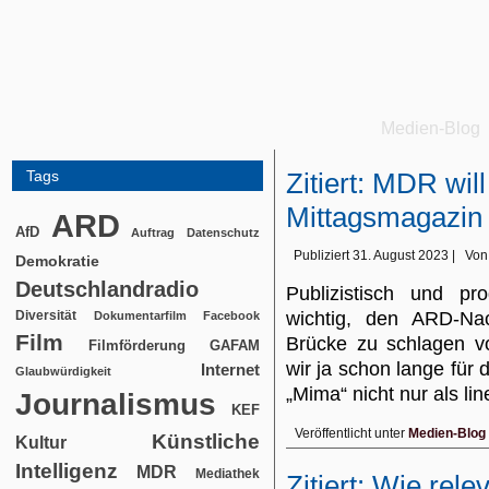
Medien-Blog
Tags
Zitiert: MDR wi
Mittagsmagazin 
ARD
AfD
Auftrag
Datenschutz
Publiziert
31. August 2023
|
Von
Demokratie
Deutschlandradio
Publizistisch und pr
Diversität
wichtig, den ARD-Nac
Dokumentarfilm
Facebook
Film
Brücke zu schlagen vo
Filmförderung
GAFAM
wir ja schon lange für
Internet
Glaubwürdigkeit
„Mima“ nicht nur als 
Journalismus
KEF
Veröffentlicht unter
Medien-Blog
Künstliche
Kultur
Intelligenz
MDR
Mediathek
Zitiert: Wie rele