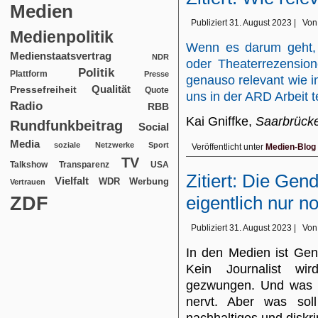
Medien
Publiziert
31. August 2023
|
Von
Medienpolitik
Wenn es darum geht, 
Medienstaatsvertrag
NDR
oder Theaterrezension
Politik
Plattform
Presse
genauso relevant wie i
Qualität
Pressefreiheit
Quote
uns in der ARD Arbeit t
Radio
RBB
Kai Gniffke,
Saarbrücke
Rundfunkbeitrag
Social
Media
soziale Netzwerke
Sport
Veröffentlicht unter
Medien-Blog
TV
USA
Talkshow
Transparenz
Zitiert: Die Gen
Vielfalt
WDR
Werbung
Vertrauen
ZDF
eigentlich nur n
Publiziert
31. August 2023
|
Von
In den Medien ist Gend
Kein Journalist w
gezwungen. Und was di
nervt. Aber was sol