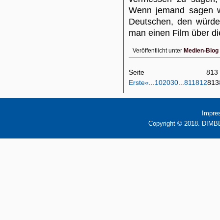
Wenn jemand sagen wü
Deutschen, den würd
man einen Film über 
Veröffentlicht unter
Medien-Blog
Seite 8
Erste
«
...
10
20
30
...
811
812
813
Impre
Copyright © 2018. DIMBB 