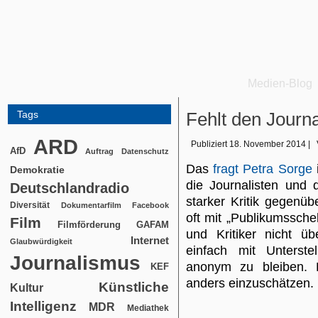
Medien-Blog
Tags
Fehlt den Journal
ARD
Publiziert
18. November 2014
|
AfD
Auftrag
Datenschutz
Das
fragt Petra Sorge
Demokratie
die Journalisten und
Deutschlandradio
starker Kritik gegenüb
Diversität
Dokumentarfilm
Facebook
oft mit „Publikumsschel
Film
Filmförderung
GAFAM
und Kritiker nicht 
Internet
Glaubwürdigkeit
einfach mit Unterst
Journalismus
anonym zu bleiben. E
KEF
anders einzuschätzen.
Künstliche
Kultur
Intelligenz
MDR
Mediathek