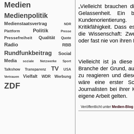
Medien
„Vielleicht brauchen 
Gelassenheit. Ein b
Medienpolitik
Kundenorientierun
Medienstaatsvertrag
NDR
Kritikfähigkeit. Dass 
Politik
Plattform
Presse
die Wissenschaft: Zwe
Qualität
Pressefreiheit
Quote
oder fast nie von ihren 
Radio
RBB
Rundfunkbeitrag
Social
Media
Vielleicht ist ja diese
soziale Netzwerke
Sport
TV
Branche der Grund, au
USA
Talkshow
Transparenz
zu reagieren und dies
Vielfalt
WDR
Werbung
Vertrauen
wäre eine erster Sc
ZDF
Journalisten bei ihrer 
eigene Arbeit gelten.
Veröffentlicht unter
Medien-Blog