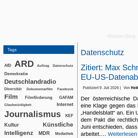
Medien-Blog
Tags
Datenschutz
ARD
Zitiert: Max Sc
AfD
Auftrag
Datenschutz
Demokratie
EU-US-Datena
Deutschlandradio
Publiziert
9. Juli 2026
|
Von
Hei
Diversität
Dokumentarfilm
Facebook
Film
Filmförderung
GAFAM
Der österreichische D
Internet
eine Klage gegen das
Glaubwürdigkeit
Journalismus
„Handelsblatt“ an. Ein 
KEF
dem Pakt die rechtlic
Künstliche
Kultur
Juni entschieden, das
Intelligenz
MDR
arbeitet.…
Weiterlesen
Mediathek