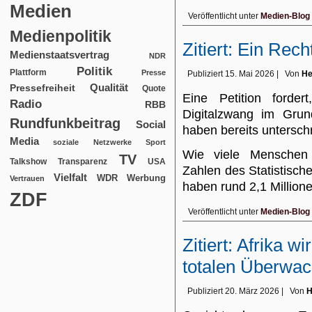
Medien
Veröffentlicht unter
Medien-Blog
Medienpolitik
Zitiert: Ein Rec
Medienstaatsvertrag
NDR
Politik
Plattform
Presse
Publiziert
15. Mai 2026
|
Von
He
Qualität
Pressefreiheit
Quote
Eine Petition ford
Radio
RBB
Digitalzwang im Grun
Rundfunkbeitrag
Social
haben bereits untersc
Media
soziale Netzwerke
Sport
Wie viele Menschen t
TV
USA
Talkshow
Transparenz
Zahlen des Statistisc
Vielfalt
WDR
Werbung
Vertrauen
haben rund 2,1 Millio
ZDF
Veröffentlicht unter
Medien-Blog
Zitiert: Afrika w
totalen Überwac
Publiziert
20. März 2026
|
Von
H