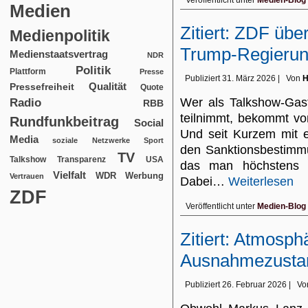
Veröffentlicht unter
Medien-Blog
Medien
Zitiert: ZDF üb
Medienpolitik
Trump-Regieru
Medienstaatsvertrag
NDR
Politik
Plattform
Presse
Publiziert
31. März 2026
|
Von
H
Qualität
Pressefreiheit
Quote
Wer als Talkshow-Gas
Radio
RBB
teilnimmt, bekommt vo
Rundfunkbeitrag
Social
Und seit Kurzem mit e
Media
soziale Netzwerke
Sport
den Sanktionsbestimmu
TV
USA
Talkshow
Transparenz
das man höchstens üb
Vielfalt
WDR
Werbung
Vertrauen
Dabei…
Weiterlesen
ZDF
Veröffentlicht unter
Medien-Blog
Zitiert: Atmosp
Ausnahmezusta
Publiziert
26. Februar 2026
|
Vo