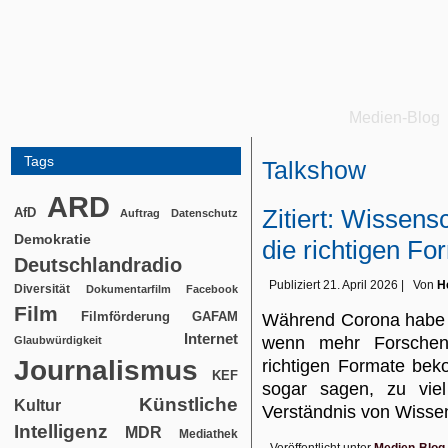
Medien-Blog
Tags
Talkshow
ARD
Zitiert: Wissens
AfD
Auftrag
Datenschutz
Demokratie
die richtigen Fo
Deutschlandradio
Publiziert
21. April 2026
|
Von
H
Diversität
Dokumentarfilm
Facebook
Film
Filmförderung
GAFAM
Während Corona habe i
Internet
wenn mehr Forschend
Glaubwürdigkeit
Journalismus
richtigen Formate be
KEF
sogar sagen, zu vie
Künstliche
Kultur
Verständnis von Wiss
Intelligenz
MDR
Mediathek