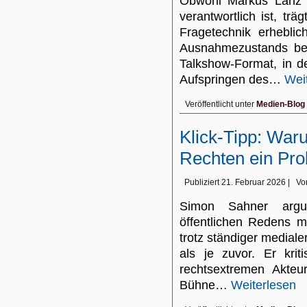
Obwohl Markus Lanz g
verantwortlich ist, tr
Fragetechnik erhebli
Ausnahmezustands be
Talkshow-Format, in d
Aufspringen des…
Wei
Veröffentlicht unter
Medien-Blog
Klick-Tipp: War
Rechten ein Pro
Publiziert
21. Februar 2026
|
Vo
Simon Sahner argum
öffentlichen Redens m
trotz ständiger medial
als je zuvor. Er krit
rechtsextremen Akteu
Bühne…
Weiterlesen