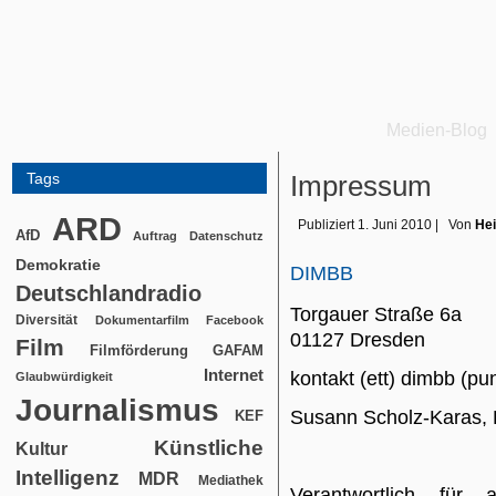
Medien-Blog
Tags
Impressum
ARD
Publiziert
1. Juni 2010
|
Von
Hei
AfD
Auftrag
Datenschutz
Demokratie
DIMBB
Deutschlandradio
Torgauer Straße 6a
Diversität
Dokumentarfilm
Facebook
01127 Dresden
Film
Filmförderung
GAFAM
Internet
kontakt (ett) dimbb (pu
Glaubwürdigkeit
Journalismus
Susann Scholz-Karas, 
KEF
Künstliche
Kultur
Intelligenz
MDR
Mediathek
Verantwortlich für 