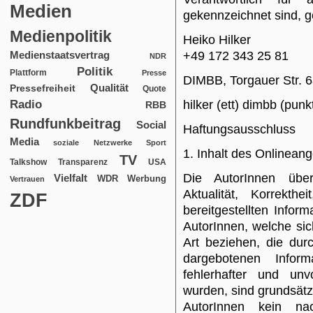
Medien
gekennzeichnet sind, g
Medienpolitik
Heiko Hilker
+49 172 343 25 81
Medienstaatsvertrag
NDR
Politik
Plattform
Presse
DIMBB, Torgauer Str. 
Qualität
Pressefreiheit
Quote
Radio
hilker (ett) dimbb (punk
RBB
Rundfunkbeitrag
Social
Haftungsausschluss
Media
soziale Netzwerke
Sport
1. Inhalt des Onlinean
TV
USA
Talkshow
Transparenz
Die AutorInnen übe
Vielfalt
WDR
Werbung
Vertrauen
Aktualität, Korrekthe
ZDF
bereitgestellten Info
AutorInnen, welche sic
Art beziehen, die dur
dargebotenen Infor
fehlerhafter und unvo
wurden, sind grundsätz
AutorInnen kein nac