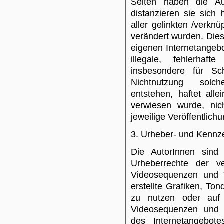
Seiten haben die Aut
distanzieren sie sich 
aller gelinkten /verkn
verändert wurden. Diese
eigenen Internetangeb
illegale, fehlerhaf
insbesondere für S
Nichtnutzung solch
entstehen, haftet all
verwiesen wurde, nic
jeweilige Veröffentlichu
3. Urheber- und Kennz
Die AutorInnen sind 
Urheberrechte der v
Videosequenzen und T
erstellte Grafiken, T
zu nutzen oder auf l
Videosequenzen und T
des Internetangebot