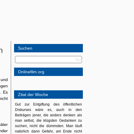
n
Suchen
Onlinefilm.org
 und
ngen
. Es
Zitat der Woche
icht
Gut zur Entgiftung des öffentlichen
Diskurses wäre es, auch in den
Beiträgen jener, die anders denken als
man selbst, die klügsten Gedanken zu
äter
suchen, nicht die dümmsten. Man läuft
nder
natürlich dann Gefahr, am Ende nicht