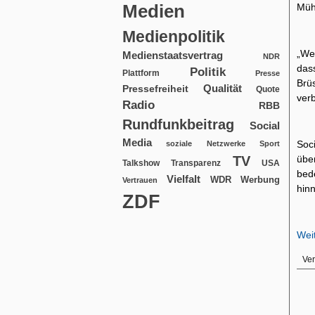
Medien
Müh
Medienpolitik
„Wen
Medienstaatsvertrag
NDR
das
Politik
Plattform
Presse
Brü
Qualität
Pressefreiheit
Quote
verb
Radio
RBB
Rundfunkbeitrag
Social
Media
Soc
soziale Netzwerke
Sport
TV
übe
USA
Talkshow
Transparenz
bed
Vielfalt
WDR
Werbung
Vertrauen
hin
ZDF
Wei
Ver