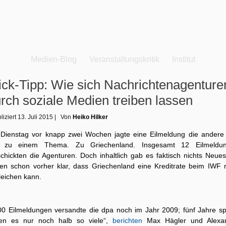
Medien-Blog
Veranstaltungskritik
Institut
ick-Tipp: Wie sich Nachrichtenagenture
rch soziale Medien treiben lassen
liziert
13. Juli 2015
|
Von
Heiko Hilker
Dienstag vor knapp zwei Wochen jagte eine Eilmeldung die andere
e zu einem Thema. Zu Griechenland. Insgesamt 12 Eilmeldu
schickten die Agenturen. Doch inhaltlich gab es faktisch nichts Neues
ien schon vorher klar, dass Griechenland eine Kreditrate beim IWF n
leichen kann.
00 Eilmeldungen versandte die dpa noch im Jahr 2009; fünf Jahre sp
en es nur noch halb so viele“,
berichten
Max Hägler und Alexa