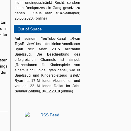
mehr uneingeschränkt Recht, sondern
einen Denkprozess in Gang gesetzt zu
haben. Klaus Raab,
MDR-Altpapier
,
25.05.2020, (
online
)
 tun,
e in
Out of Space
tter
Auf seinem YouTube-Kanal „Ryan
ToysReview“ testet der kleine Amerikaner
Ryan seit März 2015 allerhand
Spielzeug. Die Beschreibung des
sten
erfolgreichen Channels ist simpel:
„Rezensionen für Kinderspiele von
ings
einem Kind! Folge Ryan dabei, wie er
nden
Spielzeug und Kinderspielzeug testet.“
Ryan hat 17 Millionen Abonnenten und
verdient 22 Millionen Dollar im Jahr.
Berliner Zeitung
, 04.12.2018 (
online
)