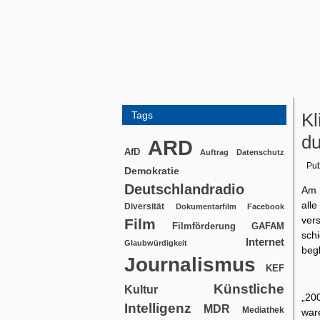
Tags
Kl
du
ARD
AfD
Auftrag
Datenschutz
Pub
Demokratie
Deutschlandradio
Am 
all
Diversität
Dokumentarfilm
Facebook
ver
Film
Filmförderung
GAFAM
sch
Internet
Glaubwürdigkeit
beg
Journalismus
KEF
Künstliche
Kultur
„20
Intelligenz
MDR
Mediathek
war