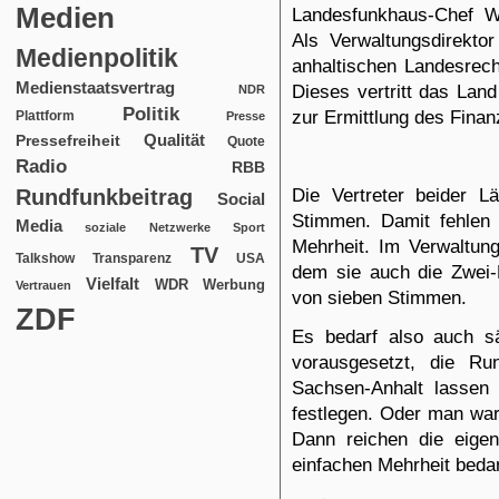
Medien
Landesfunkhaus-Chef W
Als Verwaltungsdirektor
Medienpolitik
anhaltischen Landesrech
Medienstaatsvertrag
Dieses vertritt das Lan
NDR
Politik
zur Ermittlung des Finan
Plattform
Presse
Qualität
Pressefreiheit
Quote
Radio
RBB
Die Vertreter beider 
Rundfunkbeitrag
Social
Stimmen. Damit fehlen 
Media
soziale Netzwerke
Sport
Mehrheit. Im Verwaltung
TV
USA
Talkshow
Transparenz
dem sie auch die Zwei-D
Vielfalt
WDR
Werbung
Vertrauen
von sieben Stimmen.
ZDF
Es bedarf also auch s
vorausgesetzt, die Ru
Sachsen-Anhalt lassen 
festlegen. Oder man war
Dann reichen die eige
einfachen Mehrheit bedar