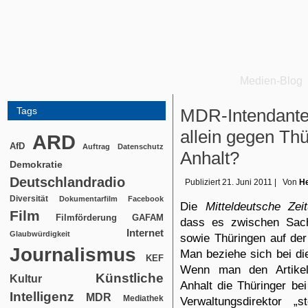
Medien-Blog
Tags
MDR-Intendante
allein gegen Th
ARD
AfD
Auftrag
Datenschutz
Anhalt?
Demokratie
Deutschlandradio
Publiziert
21. Juni 2011
|
Von
He
Diversität
Dokumentarfilm
Facebook
Die
Mitteldeutsche Zei
Film
Filmförderung
GAFAM
dass es zwischen Sach
Internet
Glaubwürdigkeit
sowie Thüringen auf der
Journalismus
Man beziehe sich bei die
KEF
Wenn man den Artikel
Künstliche
Kultur
Anhalt die Thüringer be
Intelligenz
MDR
Mediathek
Verwaltungsdirektor „