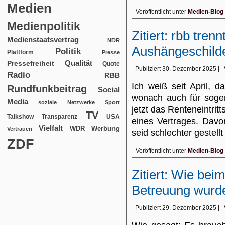
Medien
Veröffentlicht unter
Medien-Blog
Medienpolitik
Zitiert: rbb trenn
Medienstaatsvertrag
NDR
Aushängeschild
Politik
Plattform
Presse
Qualität
Pressefreiheit
Quote
Publiziert
30. Dezember 2025
|
Radio
RBB
Ich weiß seit April, 
Rundfunkbeitrag
Social
wonach auch für sogen
Media
soziale Netzwerke
Sport
jetzt das Renteneintrit
TV
USA
Talkshow
Transparenz
eines Vertrages. Davo
Vielfalt
WDR
Werbung
Vertrauen
seid schlechter gestell
ZDF
Veröffentlicht unter
Medien-Blog
Zitiert: Wie be
Betreuung wurd
Publiziert
29. Dezember 2025
|