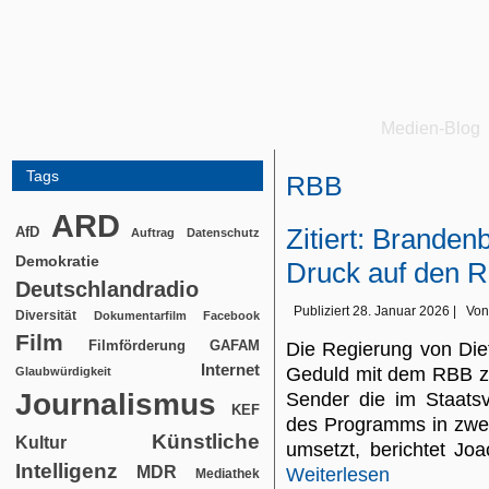
Medien-Blog
Tags
RBB
ARD
Zitiert: Brande
AfD
Auftrag
Datenschutz
Demokratie
Druck auf den 
Deutschlandradio
Publiziert
28. Januar 2026
|
Von
Diversität
Dokumentarfilm
Facebook
Film
Filmförderung
GAFAM
Die Regierung von Die
Internet
Geduld mit dem RBB zu 
Glaubwürdigkeit
Journalismus
Sender die im Staatsv
KEF
des Programms in zwei
Künstliche
Kultur
umsetzt, berichtet J
Intelligenz
MDR
Weiterlesen
Mediathek