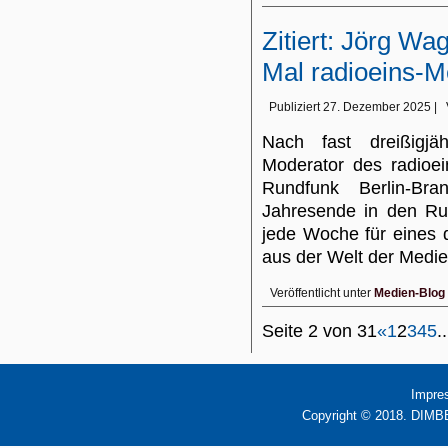
Zitiert: Jörg Wa
Mal radioeins-
Publiziert
27. Dezember 2025
|
Nach fast dreißigjä
Moderator des radioe
Rundfunk Berlin-Br
Jahresende in den Ru
jede Woche für eines
aus der Welt der Med
Veröffentlicht unter
Medien-Blog
Seite 2 von 31
«
1
2
3
4
5
..
Impre
Copyright © 2018. DIMBB 