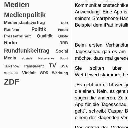
Medien
Kommunikationstechnik
Anwendung. Eine App i
Medienpolitik
seinem Smartphone-Han
Medienstaatsvertrag
NDR
Beispiel dem iPad install
Politik
Plattform
Presse
Qualität
Pressefreiheit
Quote
Radio
RBB
Beim ersten Verhandl
Rundfunkbeitrag
Social
Tagesschau gab es am D
möchte, dass mal gerede
Media
soziale Netzwerke
Sport
TV
USA
Talkshow
Transparenz
Sie sollten über 
Vielfalt
WDR
Werbung
Vertrauen
Wettbewerbskammer,
he
ZDF
„Es geht um nicht wenige
die einen. Nein, es geht 
sagen die anderen. Zeit
App für die Tagesschau,
geht“,
schreibt
Caspar Bu
einem der klagenden Ver
Der Antrag der Verlege