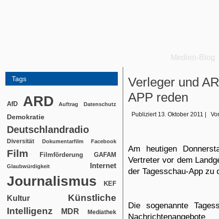
Medien-Blog
Tags
Verleger und AR
APP reden
ARD
AfD
Auftrag
Datenschutz
Publiziert
13. Oktober 2011
|
Vo
Demokratie
Deutschlandradio
Diversität
Dokumentarfilm
Facebook
Am heutigen Donnersta
Film
Filmförderung
GAFAM
Vertreter vor dem Landge
Internet
Glaubwürdigkeit
der Tagesschau-App zu d
Journalismus
KEF
Künstliche
Kultur
Die sogenannte Tagess
Intelligenz
MDR
Mediathek
Nachrichtenange