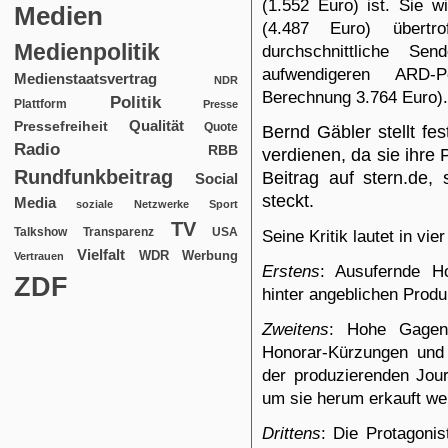
(1.552 Euro) ist. Sie 
Medien
(4.487 Euro) übertr
Medienpolitik
durchschnittliche Sen
aufwendigeren ARD-
Medienstaatsvertrag
NDR
Berechnung 3.764 Euro).
Politik
Plattform
Presse
Qualität
Pressefreiheit
Quote
Bernd Gäbler stellt fe
Radio
RBB
verdienen, da sie ihre 
Rundfunkbeitrag
Beitrag auf
stern.de
, 
Social
steckt.
Media
soziale Netzwerke
Sport
TV
USA
Talkshow
Transparenz
Seine Kritik lautet in v
Vielfalt
WDR
Werbung
Vertrauen
Erstens
: Ausufernde Ho
ZDF
hinter angeblichen Prod
Zweitens
: Hohe Gag
Honorar-Kürzungen und
der produzierenden Jour
um sie herum erkauft we
Drittens
: Die Protagonis