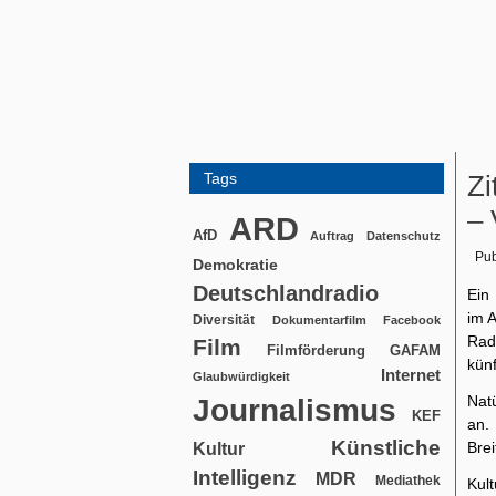
Tags
Zi
– 
ARD
AfD
Auftrag
Datenschutz
Pub
Demokratie
Deutschlandradio
Ein
im 
Diversität
Dokumentarfilm
Facebook
Rad
Film
Filmförderung
GAFAM
künf
Internet
Glaubwürdigkeit
Nat
Journalismus
KEF
an.
Künstliche
Brei
Kultur
Intelligenz
MDR
Mediathek
Kul