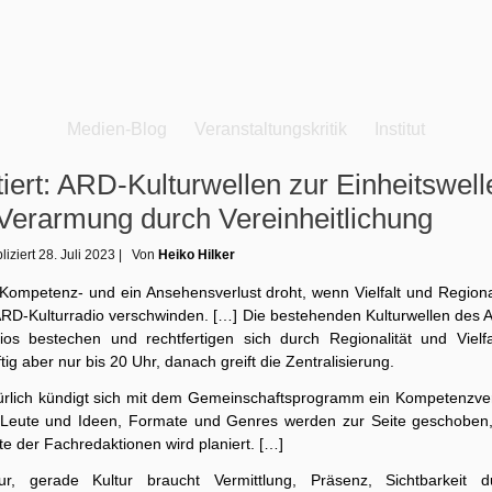
Medien-Blog
Veranstaltungskritik
Institut
tiert: ARD-Kulturwellen zur Einheitswell
Verarmung durch Vereinheitlichung
liziert
28. Juli 2023
|
Von
Heiko Hilker
 Kompetenz- und ein Ansehensverlust droht, wenn Vielfalt und Regional
ARD-Kulturradio verschwinden. […] Die bestehenden Kulturwellen des 
ios bestechen und rechtfertigen sich durch Regionalität und Vielfa
tig aber nur bis 20 Uhr, danach greift die Zentralisierung.
ürlich kündigt sich mit dem Gemeinschaftsprogramm ein Kompetenzver
 Leute und Ideen, Formate und Genres werden zur Seite geschoben,
te der Fachredaktionen wird planiert. […]
tur, gerade Kultur braucht Vermittlung, Präsenz, Sichtbarkeit d