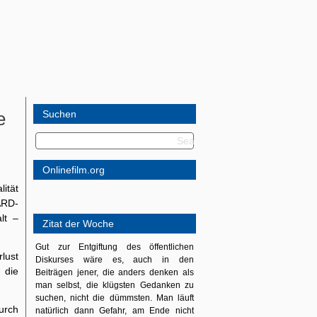
e
Suchen
Onlinefilm.org
ität
ARD-
lt –
Zitat der Woche
Gut zur Entgiftung des öffentlichen
lust
Diskurses wäre es, auch in den
 die
Beiträgen jener, die anders denken als
man selbst, die klügsten Gedanken zu
suchen, nicht die dümmsten. Man läuft
urch
natürlich dann Gefahr, am Ende nicht