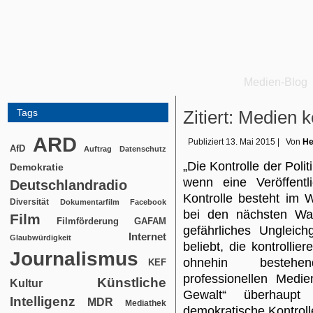
Medien-Blog
Tags
Zitiert: Medien 
ARD
Publiziert
13. Mai 2015
|
Von
He
AfD
Auftrag
Datenschutz
„Die Kontrolle der Polit
Demokratie
wenn eine Veröffent
Deutschlandradio
Kontrolle besteht im 
Diversität
Dokumentarfilm
Facebook
bei den nächsten Wa
Film
Filmförderung
GAFAM
gefährliches Ungleich
Internet
Glaubwürdigkeit
beliebt, die kontrollie
Journalismus
ohnehin bestehen
KEF
professionellen Medi
Künstliche
Kultur
Gewalt“ überhaupt
Intelligenz
MDR
Mediathek
demokratische Kontroll