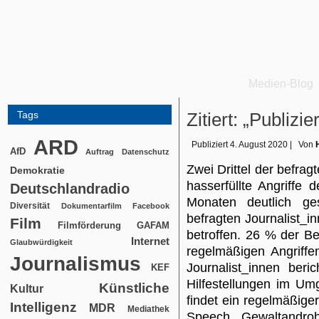
Medien-Blog
Tags
Zitiert: „Publizi
ARD
Publiziert
4. August 2020
|
Von
AfD
Auftrag
Datenschutz
Zwei Drittel der befrag
Demokratie
hasserfüllte Angriffe
Deutschlandradio
Monaten deutlich g
Diversität
Dokumentarfilm
Facebook
befragten Journalist_i
Film
Filmförderung
GAFAM
betroffen. 26 % der B
Internet
Glaubwürdigkeit
regelmäßigen Angriffe
Journalismus
Journalist_innen beri
KEF
Hilfestellungen im Um
Künstliche
Kultur
findet ein regelmäßige
Intelligenz
MDR
Mediathek
Speech, Gewaltandroh