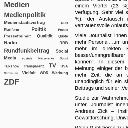
Medien
einem Viertel (23 %)
Verfügung. Sehr viel 
Medienpolitik
%), der Austausch 
Medienstaatsvertrag
NDR
vertrauensvolle Anlauf
Politik
Plattform
Presse
Viele Journalist_inn
Qualität
Pressefreiheit
Quote
mehr Personal, „um uns
Radio
RBB
mehr im direkten K
Rundfunkbeitrag
Social
besser/unangreifbar
Media
soziale Netzwerke
Sport
können“. In diese
TV
USA
Talkshow
Transparenz
Meinung einiger der b
Vielfalt
WDR
Werbung
Vertrauen
mehr Zeit, die an vi
ZDF
unabdinglich für ein s
Beitrags und seiner ‚Ve
Studie zur Wahrnehmu
unter Journalist_inne
Andreas Zick – Instit
Gewaltforschung, Unive
Wenn Publizieren zur 