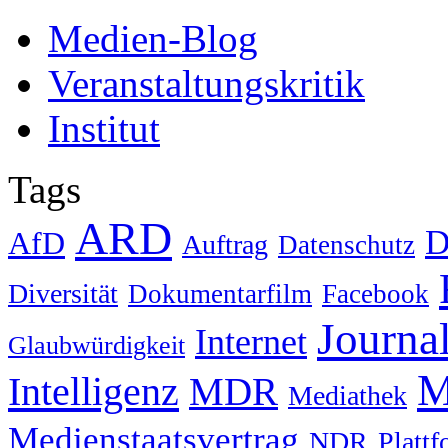
Medien-Blog
Veranstaltungskritik
Institut
Tags
ARD
D
AfD
Auftrag
Datenschutz
Diversität
Dokumentarfilm
Facebook
Journa
Internet
Glaubwürdigkeit
M
Intelligenz
MDR
Mediathek
Medienstaatsvertrag
NDR
Platt