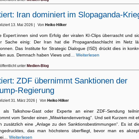
tiert: Iran dominiert im Slopaganda-Krie
liziert
13. Mai 2026
|
Von
Heiko Hilker
e Expert:innen sind vom Erfolg der viralen KI-Clips überrascht und si
er Sache einig: Der Iran hat die Propagandaschlacht im Netz lä
nnen. Das Institute for Strategic Dialogue (ISD) drückt dies in konk
len aus. Demnach haben Views und…
Weiterlesen
öffentlicht unter
Medien-Blog
tiert: ZDF übernimmt Sanktionen der
rump-Regierung
liziert
31. März 2026
|
Von
Heiko Hilker
 als Talkshow-Gast oder Experte an einer ZDF-Sendung teilni
ommt vom Sender einen „Mitwirkendenvertrag“. Und seit Kurzem mit e
h zusätzlich eine „Anlage zu den Sanktionsbestimmungen“. Es ist die
ingedrucktes, das man höchstens überfliegt, bevor man es akzepti
bei…
Weiterlesen