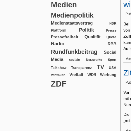
wi
Medien
Medienpolitik
Pub
Medienstaatsvertrag
NDR
Bei
Politik
von
Plattform
Presse
Zol
Qualität
Pressefreiheit
Quote
kam
Radio
RBB
Auf
Rundfunkbeitrag
Social
Media
Ver
soziale Netzwerke
Sport
TV
USA
Talkshow
Transparenz
Zi
Vielfalt
WDR
Werbung
Vertrauen
ZDF
Pub
Vor
mit
Nun
Die
„mi
Ver