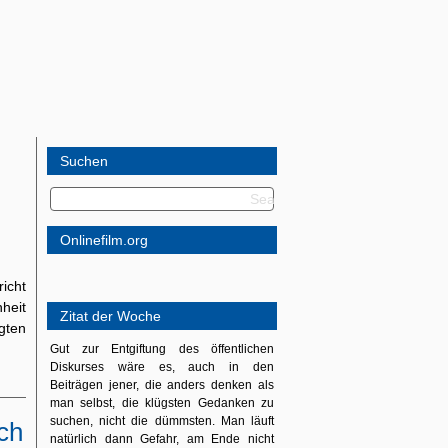
Suchen
Onlinefilm.org
icht
heit
Zitat der Woche
gten
Gut zur Entgiftung des öffentlichen
Diskurses wäre es, auch in den
Beiträgen jener, die anders denken als
man selbst, die klügsten Gedanken zu
suchen, nicht die dümmsten. Man läuft
ich
natürlich dann Gefahr, am Ende nicht