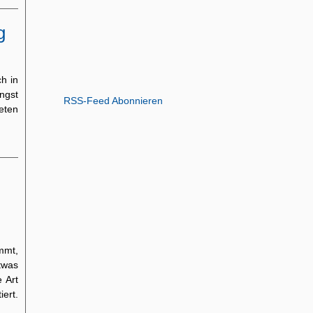
g
ch in
ngst
RSS-Feed Abonnieren
reten
mmt,
twas
 Art
ert.