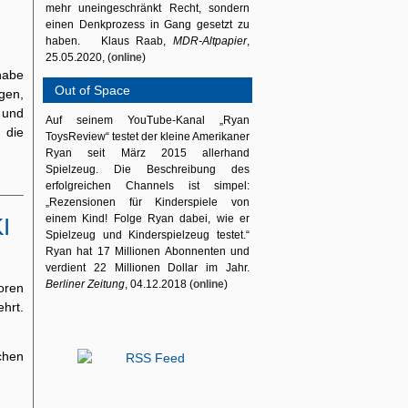
mehr uneingeschränkt Recht, sondern
einen Denkprozess in Gang gesetzt zu
haben. Klaus Raab,
MDR-Altpapier
,
25.05.2020, (
online
)
habe
Out of Space
gen,
 und
Auf seinem YouTube-Kanal „Ryan
 die
ToysReview“ testet der kleine Amerikaner
Ryan seit März 2015 allerhand
Spielzeug. Die Beschreibung des
erfolgreichen Channels ist simpel:
„Rezensionen für Kinderspiele von
einem Kind! Folge Ryan dabei, wie er
I
Spielzeug und Kinderspielzeug testet.“
Ryan hat 17 Millionen Abonnenten und
verdient 22 Millionen Dollar im Jahr.
Berliner Zeitung
, 04.12.2018 (
online
)
oren
hrt.
chen