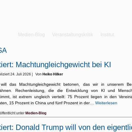
Medien-Blog
Veranstaltungskritik
Institut
SA
tiert: Machtungleichgewicht bei KI
liziert
24. Juli 2026
|
Von
Heiko Hilker
 will das Machtungleichgewicht betonen, das wir in unserem Ber
ähnen. Rechenleistung, die die Entwicklung von KI und Mensch
timmt, ist extrem ungleich verteilt: 75 Prozent liegen in den Vereini
aten, 15 Prozent in China und fünf Prozent in der…
Weiterlesen
öffentlicht unter
Medien-Blog
tiert: Donald Trump will von den eigentl