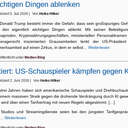
chtigen Dingen ablenken
liziert
5. Juli 2026
|
Von
Heiko Hilker
 Donald Trump besteht immer die Gefahr, dass sein großspuriges Ge
 den eigentlich wichtigen Dingen ablenkt. Mit seinen Beleidigun
lkapriolen, Kryptowährungsgeschäften, ministeriellen Personal­dra­men
eragerecht inszenierten Grausamkeiten lenkt der US-Prä­sident
merksamkeit auf einen Zirkus, in dem er selbst…
Weiterlesen
öffentlicht unter
Medien-Blog
tiert: US-Schauspieler kämpfen gegen K
liziert
2. Juni 2026
|
Von
Heiko Hilker
 drei Jahren haben sich amerikanische Schauspieler und Drehbuchaut
 einem massiven Streik gegen die drohende Verdrängung durch KI gewe
 wird über einen Tarifvertrag mit neuen Regeln abgestimmt. […]
 Studios und Streamingdienste seien bei den jüngsten Tarifgesprä
t…
Weiterlesen
öffentlicht unter
Medien-Blog