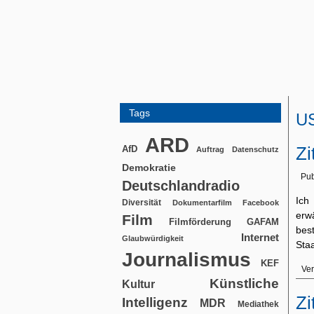
Tags
U
ARD
Zi
AfD
Auftrag
Datenschutz
Demokratie
Pub
Deutschlandradio
Ich
Diversität
Dokumentarfilm
Facebook
erw
Film
Filmförderung
GAFAM
bes
Internet
Glaubwürdigkeit
Sta
Journalismus
KEF
Ver
Künstliche
Kultur
Zi
Intelligenz
MDR
Mediathek