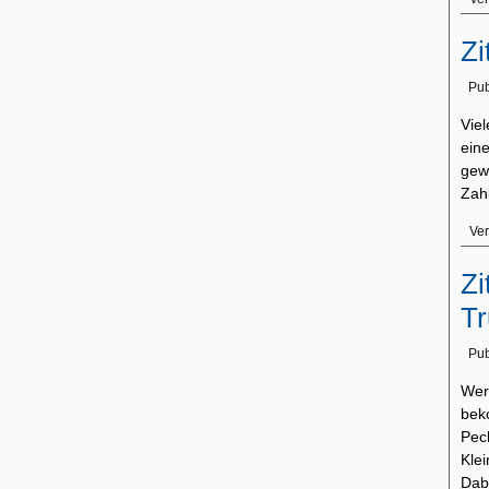
Zi
Pub
Viel
ein
gewo
Zah
Ver
Zi
T
Pub
Wer
bek
Pec
Kle
Da