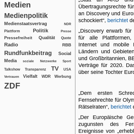
Medien
Übertragungsrechte fü
an Discovery und Euros
Medienpolitik
schockiert“,
berichtet
d
Medienstaatsvertrag
NDR
Politik
„Discovery erwarb für 
Plattform
Presse
für alle Plattformen,
Qualität
Pressefreiheit
Quote
Internet und mobile 
Radio
RBB
Ländern und Gebieten
Rundfunkbeitrag
Social
und Großbritannien, B
Media
soziale Netzwerke
Sport
Verträge für 2020. D
TV
USA
Talkshow
Transparenz
über seine Tochter Eur
Vielfalt
WDR
Werbung
Vertrauen
ZDF
„Dem ersten Schre
Fernsehrechte für Oly
Rätselraten“,
berichtet
„Der Europäische Ger
zugunsten des Fern
Ereignisse von „erhebl