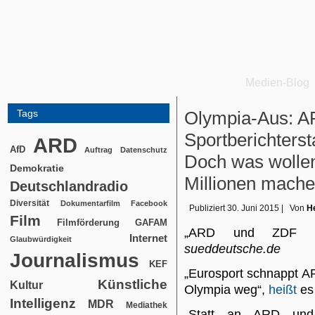
Medien-Blog
Tags
Olympia-Aus: A
Sportberichters
ARD
AfD
Auftrag
Datenschutz
Doch was wollen 
Demokratie
Millionen mach
Deutschlandradio
Diversität
Dokumentarfilm
Facebook
Publiziert
30. Juni 2015
|
Von
He
Film
Filmförderung
GAFAM
„ARD und ZDF dr
Internet
Glaubwürdigkeit
sueddeutsche.de
Journalismus
KEF
„Eurosport schnappt A
Künstliche
Kultur
Olympia weg“,
heißt
es
Intelligenz
MDR
Mediathek
„Statt an ARD und