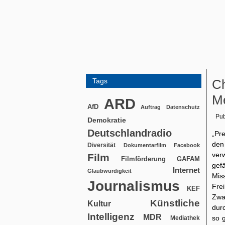
Tags
Ch
Me
ARD
AfD
Auftrag
Datenschutz
Pub
Demokratie
Deutschlandradio
„Pr
den
Diversität
Dokumentarfilm
Facebook
ver
Film
Filmförderung
GAFAM
gef
Internet
Glaubwürdigkeit
Mis
Journalismus
Fre
KEF
Zwa
Künstliche
Kultur
dur
Intelligenz
MDR
so 
Mediathek