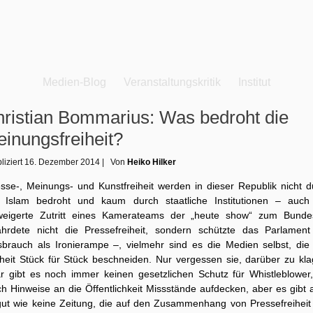
Medien-Blog
Veranstaltungskritik
Institut
ristian Bommarius: Was bedroht die
inungsfreiheit?
liziert
16. Dezember 2014
|
Von
Heiko Hilker
esse-, Meinungs- und Kunstfreiheit werden in dieser Republik nicht d
 Islam bedroht und kaum durch staatliche Institutionen – auch
weigerte Zutritt eines Kamerateams der „heute show“ zum Bunde
ährdete nicht die Pressefreiheit, sondern schützte das Parlament
sbrauch als Ironierampe –, vielmehr sind es die Medien selbst, die 
iheit Stück für Stück beschneiden. Nur vergessen sie, darüber zu kla
r gibt es noch immer keinen gesetzlichen Schutz für Whistleblower,
ch Hinweise an die Öffentlichkeit Missstände aufdecken, aber es gibt 
gut wie keine Zeitung, die auf den Zusammenhang von Pressefreiheit