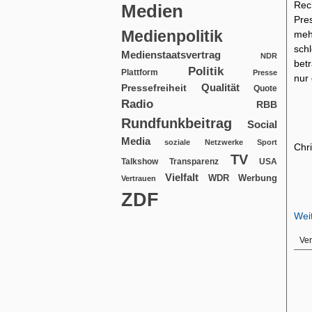
Rec
Medien
Pre
Medienpolitik
meh
sch
Medienstaatsvertrag
NDR
bet
Politik
Plattform
Presse
nur 
Qualität
Pressefreiheit
Quote
Radio
RBB
Rundfunkbeitrag
Social
Media
soziale Netzwerke
Sport
Chr
TV
USA
Talkshow
Transparenz
Vielfalt
WDR
Werbung
Vertrauen
ZDF
Wei
Ver