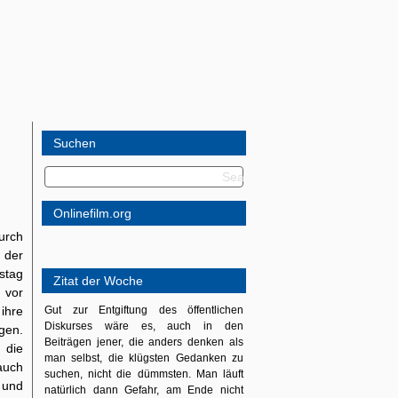
Suchen
Onlinefilm.org
urch
 der
stag
Zitat der Woche
 vor
ihre
Gut zur Entgiftung des öffentlichen
Diskurses wäre es, auch in den
gen.
Beiträgen jener, die anders denken als
 die
man selbst, die klügsten Gedanken zu
auch
suchen, nicht die dümmsten. Man läuft
 und
natürlich dann Gefahr, am Ende nicht