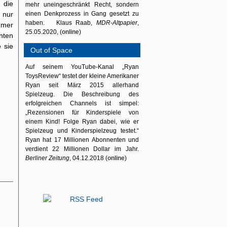
 die
mehr uneingeschränkt Recht, sondern
 nur
einen Denkprozess in Gang gesetzt zu
haben. Klaus Raab,
MDR-Altpapier
,
mmer
25.05.2020, (
online
)
nten
 sie
Out of Space
Auf seinem YouTube-Kanal „Ryan
ToysReview“ testet der kleine Amerikaner
Ryan seit März 2015 allerhand
Spielzeug. Die Beschreibung des
erfolgreichen Channels ist simpel:
„Rezensionen für Kinderspiele von
einem Kind! Folge Ryan dabei, wie er
Spielzeug und Kinderspielzeug testet.“
Ryan hat 17 Millionen Abonnenten und
verdient 22 Millionen Dollar im Jahr.
Berliner Zeitung
, 04.12.2018 (
online
)