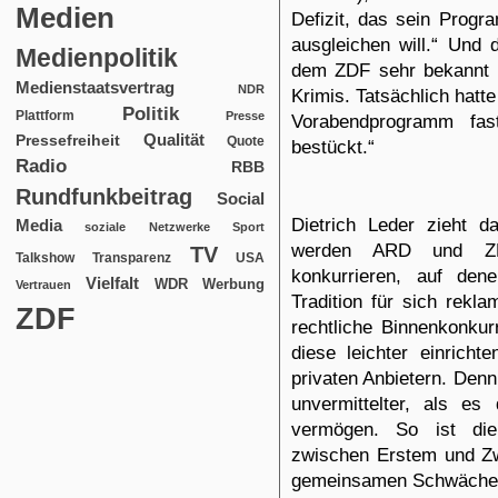
Medien
Defizit, das sein Progr
ausgleichen will.“ Und
Medienpolitik
dem ZDF sehr bekannt v
Medienstaatsvertrag
NDR
Krimis. Tatsächlich hatt
Politik
Plattform
Presse
Vorabendprogramm fast
Qualität
Pressefreiheit
Quote
bestückt.“
Radio
RBB
Rundfunkbeitrag
Social
Dietrich Leder zieht d
Media
soziale Netzwerke
Sport
werden ARD und ZDF
TV
USA
Talkshow
Transparenz
konkurrieren, auf de
Vielfalt
WDR
Werbung
Vertrauen
Tradition für sich rekla
ZDF
rechtliche Binnenkonkur
diese leichter einrich
privaten Anbietern. Denn
unvermittelter, als es 
vermögen. So ist die
zwischen Erstem und Z
gemeinsamen Schwäche –