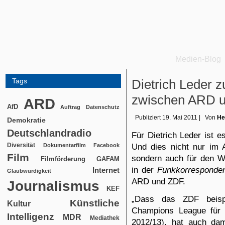
Medien-Blog
Tags
Dietrich Leder 
zwischen ARD 
ARD
AfD
Auftrag
Datenschutz
Publiziert
19. Mai 2011
|
Von
He
Demokratie
Deutschlandradio
Für Dietrich Leder ist e
Diversität
Und dies nicht nur im 
Dokumentarfilm
Facebook
Film
sondern auch für den We
Filmförderung
GAFAM
in der
Funkkorresponde
Internet
Glaubwürdigkeit
ARD und ZDF.
Journalismus
KEF
„Dass das ZDF beispi
Künstliche
Kultur
Champions League für d
Intelligenz
MDR
Mediathek
2012/13), hat auch da