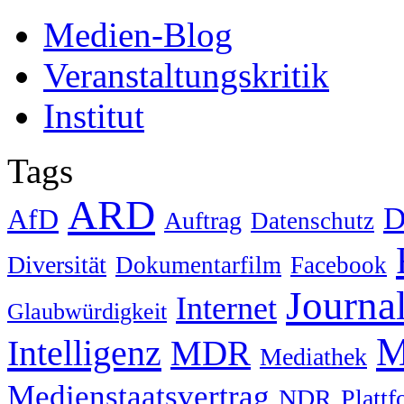
Medien-Blog
Veranstaltungskritik
Institut
Tags
ARD
D
AfD
Auftrag
Datenschutz
Diversität
Dokumentarfilm
Facebook
Journa
Internet
Glaubwürdigkeit
M
Intelligenz
MDR
Mediathek
Medienstaatsvertrag
NDR
Platt