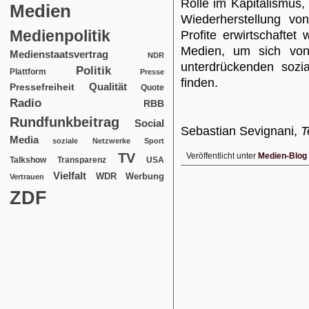
Rolle im Kapitalismus, 
Medien
Wiederherstellung von
Medienpolitik
Profite erwirtschafte
Medien, um sich von
Medienstaatsvertrag
NDR
unterdrückenden sozia
Politik
Plattform
Presse
finden.
Qualität
Pressefreiheit
Quote
Radio
RBB
Rundfunkbeitrag
Social
Sebastian Sevignani,
T
Media
soziale Netzwerke
Sport
TV
Veröffentlicht unter
Medien-Blog
USA
Talkshow
Transparenz
Vielfalt
WDR
Werbung
Vertrauen
ZDF