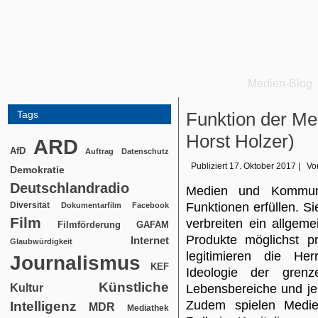
Medien-Blog
Tags
Funktion der Me
Horst Holzer)
ARD
AfD
Auftrag
Datenschutz
Publiziert
17. Oktober 2017
|
Vo
Demokratie
Deutschlandradio
Medien und Kommunik
Diversität
Funktionen erfüllen. Si
Dokumentarfilm
Facebook
Film
verbreiten ein allge
Filmförderung
GAFAM
Produkte möglichst pr
Internet
Glaubwürdigkeit
legitimieren die Her
Journalismus
KEF
Ideologie der grenz
Künstliche
Kultur
Lebensbereiche und je
Zudem spielen Medie
Intelligenz
MDR
Mediathek