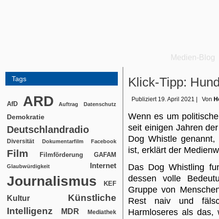
Medien-Blog
Tags
Klick-Tipp: Hunde
ARD
Publiziert
19. April 2021
|
Von
H
AfD
Auftrag
Datenschutz
Wenn es um politische
Demokratie
seit einigen Jahren der
Deutschlandradio
Dog Whistle genannt,
Diversität
Dokumentarfilm
Facebook
ist, erklärt der Medien
Film
Filmförderung
GAFAM
Internet
Das Dog Whistling fun
Glaubwürdigkeit
Journalismus
dessen volle Bedeut
KEF
Gruppe von Menschen 
Künstliche
Kultur
Rest naiv und fälsc
Intelligenz
MDR
Harmloseres als das, 
Mediathek