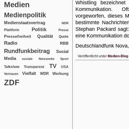
Whistling bezeichne
Medien
Kommunikation. Oft
Medienpolitik
vorgeworfen, dieses M
bestimmte Nachrichten
Medienstaatsvertrag
NDR
Stephan Packard sagt:
Politik
Plattform
Presse
eine Kommunikation dopp
Qualität
Pressefreiheit
Quote
Radio
RBB
Deutschlandfunk Nova,
Rundfunkbeitrag
Social
Veröffentlicht unter
Medien-Blog
Media
soziale Netzwerke
Sport
TV
USA
Talkshow
Transparenz
Vielfalt
WDR
Werbung
Vertrauen
ZDF