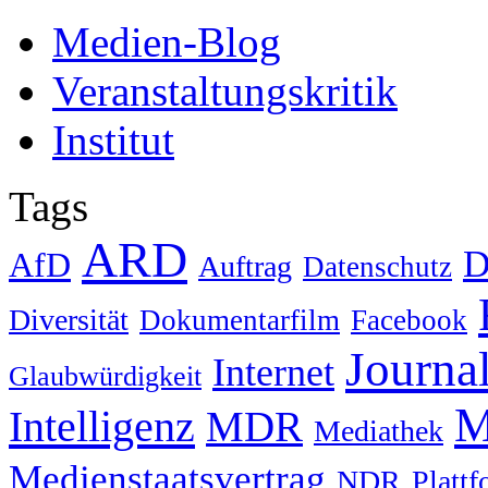
Medien-Blog
Veranstaltungskritik
Institut
Tags
ARD
D
AfD
Auftrag
Datenschutz
Diversität
Dokumentarfilm
Facebook
Journa
Internet
Glaubwürdigkeit
M
Intelligenz
MDR
Mediathek
Medienstaatsvertrag
NDR
Platt