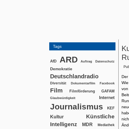
Tags
Ku
Ru
ARD
AfD
Auftrag
Datenschutz
Pub
Demokratie
Deutschlandradio
Der
Wie 
Diversität
Dokumentarfilm
Facebook
von
Film
Filmförderung
GAFAM
Be
Internet
Glaubwürdigkeit
Run
Journalismus
neu
KEF
hab
Künstliche
Kultur
nic
Intelligenz
MDR
Änd
Mediathek