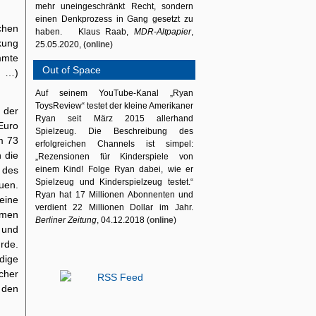
mehr uneingeschränkt Recht, sondern
einen Denkprozess in Gang gesetzt zu
chen
haben. Klaus Raab,
MDR-Altpapier
,
kung
25.05.2020, (
online
)
mmte
Out of Space
e …)
Auf seinem YouTube-Kanal „Ryan
ToysReview“ testet der kleine Amerikaner
 der
Ryan seit März 2015 allerhand
Euro
Spielzeug. Die Beschreibung des
m 73
erfolgreichen Channels ist simpel:
 die
„Rezensionen für Kinderspiele von
g des
einem Kind! Folge Ryan dabei, wie er
Spielzeug und Kinderspielzeug testet.“
uen.
Ryan hat 17 Millionen Abonnenten und
eine
verdient 22 Millionen Dollar im Jahr.
hmen
Berliner Zeitung
, 04.12.2018 (
online
)
 und
rde.
dige
cher
 den