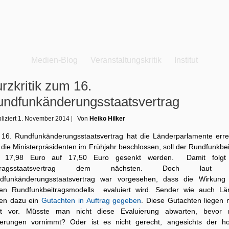
Medien-Blog
Veranstaltungskritik
Institut
rzkritik zum 16.
ndfunkänderungsstaatsvertrag
liziert
1. November 2014
|
Von
Heiko Hilker
 16. Rundfunkänderungsstaatsvertrag hat die Länderparlamente errei
die Ministerpräsidenten im Frühjahr beschlossen, soll der Rundfunkbe
 17,98 Euro auf 17,50 Euro gesenkt werden. Damit folgt
itragsstaatsvertrag dem nächsten. Doch laut 
dfunkänderungsstaatsvertrag war vorgesehen, dass die Wirkung
en Rundfunkbeitragsmodells evaluiert wird. Sender wie auch Lä
en dazu ein
Gutachten in Auftrag gegeben
. Diese Gutachten liegen 
ht vor. Müsste man nicht diese Evaluierung abwarten, bevor
erungen vornimmt? Oder ist es nicht gerecht, angesichts der h