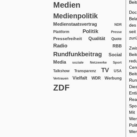
Bei
Medien
Doc
Medienpolitik
Bel
Medienstaatsvertrag
NDR
des
Politik
sei
Plattform
Presse
zur
Qualität
Pressefreiheit
Quote
Radio
RBB
Zwi
Rundfunkbeitrag
Social
Bei
red
Media
soziale Netzwerke
Sport
Cen
TV
USA
Talkshow
Transparenz
Beit
Vielfalt
WDR
Werbung
Vertrauen
Run
ZDF
Die
Ent
Rea
Spo
Mit
Wer
Pol
Wer