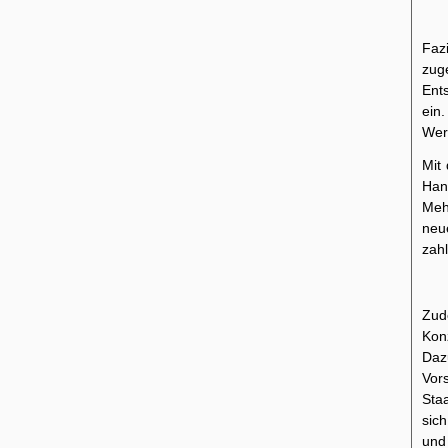
Faz
zug
Ent
ein.
Werb
Mit
Han
Meh
neu
zah
Zud
Kon
Daz
Vor
Sta
sic
und