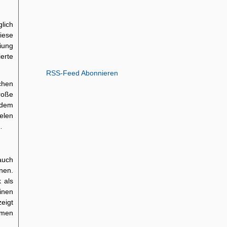
lich
iese
iung
ierte
RSS-Feed Abonnieren
chen
roße
 dem
elen
…
auch
nen.
 als
inen
eigt
emen