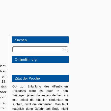
Suchen
Onlinefilm.org
cht.
itrag
 ein
Zitat der Woche
15.
 des
Gut zur Entgiftung des öffentlichen
Diskurses wäre es, auch in den
nder
Beiträgen jener, die anders denken als
noch
man selbst, die klügsten Gedanken zu
 man
suchen, nicht die dümmsten. Man läuft
ohen
natürlich dann Gefahr, am Ende nicht