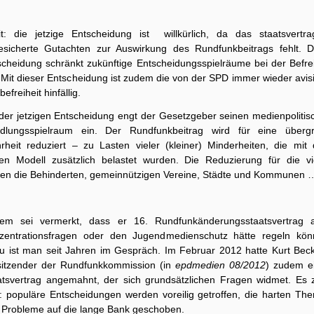
it: die jetzige Entscheidung ist willkürlich, da das staatsvertrag
esicherte Gutachten zur Auswirkung des Rundfunkbeitrags fehlt. D
scheidung schränkt zukünftige Entscheidungsspielräume bei der Befre
 Mit dieser Entscheidung ist zudem die von der SPD immer wieder avis
efreiheit hinfällig.
 der jetzigen Entscheidung engt der Gesetzgeber seinen medienpolitis
dlungsspielraum ein. Der Rundfunkbeitrag wird für eine überg
rheit reduziert – zu Lasten vieler (kleiner) Minderheiten, die mit
en Modell zusätzlich belastet wurden. Die Reduzierung für die vi
len die Behinderten, gemeinnützigen Vereine, Städte und Kommunen 
em sei vermerkt, dass er 16. Rundfunkänderungsstaatsvertrag 
zentrationsfragen oder den Jugendmedienschutz hätte regeln kön
u ist man seit Jahren im Gespräch. Im Februar 2012 hatte Kurt Beck
sitzender der Rundfunkkommission (in
epdmedien 08/2012
) zudem e
atsvertrag angemahnt, der sich grundsätzlichen Fragen widmet. Es z
h: populäre Entscheidungen werden voreilig getroffen, die harten Th
 Probleme auf die lange Bank geschoben.