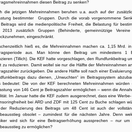
tragsmehreinnahmen diesen Beitrag zu senken?
h die jetzigen Mehreinnahmen beruhen u.a. auch auf der zusätzli
astung bestimmter Gruppen. Durch die vorab vorgenommene Sen
 Beitrags wird die medienpolitische Freiheit, die Belastung für besti
t 2013 zusätzlich Gruppen (Behinderte, gemeinnützige Verein
ückzunehmen, eingeschränkt.
schenzeitlich hieß es, die Mehreinnahmen machen ca. 1,15 Mrd. in
tragsperiode aus. Man könne den Beitrag um mindestens 1 
uzieren (Tillich). Die KEF hatte vorgeschlagen, den Rundfunkbeitrag u
t zu reduzieren. Damit woltel sie nur die Hälfte der Mehreinnahmen an
ragszahler zurückgeben. Die andere Hälfte soll nach einer Evaluierun
dfunkbeitrags dazu dienen, „Unwuchten“ im Beitragssystem abzuba
s bedeutet: Die von der KEF berechneten Mehreinnahmen würden 
lastung von 146 Cent je Beitragszahler ermöglichen – wenn die Anna
lität. Im Januar hatte die KEF zudem ausgerechnet, dass eine Werbe-
nsoringfreiheit bei ARD und ZDF mit 125 Cent zu Buche schlagen wü
 der Reduzierung des Beitrags um 48 Cent ist auch der vollstän
beausstieg obsolet – zumindest für die nächsten Jahre. Denn wel
itiker wird sich für eine Beitragserhöhung aussprechen – nur um
beausstieg zu ermöglichen?