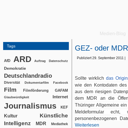
Medien-Blog
Tags
GEZ- oder MDR
ARD
Publiziert
29. September 2011
|
AfD
Auftrag
Datenschutz
Demokratie
Deutschlandradio
Sollte wirklich
das Origi
Diversität
Dokumentarfilm
Facebook
wie den Kontodaten des 
Film
Filmförderung
GAFAM
aus dem riesigen Datenp
Internet
Glaubwürdigkeit
dem MDR an die Öffentl
Journalismus
Thüringer Allgemeine
ein
KEF
Meldeformular echt
Künstliche
Kultur
personenbezogenen Date
Intelligenz
MDR
Mediathek
Weiterlesen