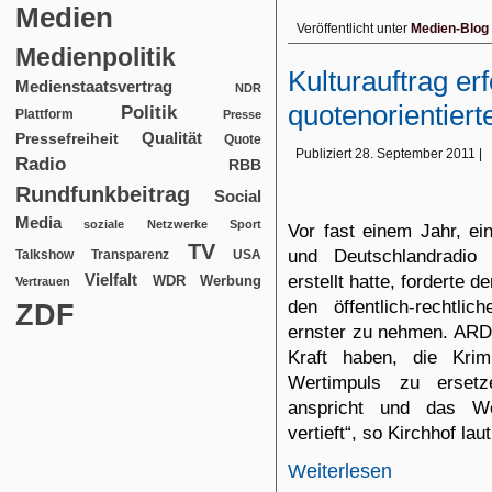
Medien
Veröffentlicht unter
Medien-Blog
Medienpolitik
Kulturauftrag er
Medienstaatsvertrag
NDR
quotenorientier
Politik
Plattform
Presse
Qualität
Pressefreiheit
Quote
Publiziert
28. September 2011
|
Radio
RBB
Rundfunkbeitrag
Social
Media
soziale Netzwerke
Sport
Vor fast einem Jahr, e
TV
und Deutschlandradi
USA
Talkshow
Transparenz
Vielfalt
erstellt hatte, forderte 
WDR
Werbung
Vertrauen
den öffentlich-rechtli
ZDF
ernster zu nehmen. A
RD
Kraft haben, die Kri
Wertimpuls zu ersetz
anspricht und das We
vertieft“, so Kirchhof lau
Weiterlesen