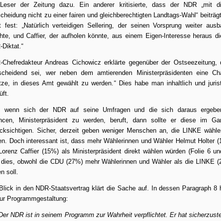
 Leser der Zeitung dazu. Ein anderer
kritisierte
, dass der NDR „mit di
cheidung nicht zu einer fairen und gleichberechtigten Landtags-Wahl“ beiträg
lt fest: „Natürlich verteidigen Sellering, der seinen Vorsprung weiter aus
te, und Caffier, der aufholen könnte, aus einem Eigen-Interesse heraus d
Diktat.“
Chefredakteur Andreas Cichowicz erklärte gegenüber der Ostseezeitung,
tscheidend sei, wer neben dem amtierenden Ministerpräsidenten eine Ch
tze, in dieses Amt gewählt zu werden.“ Dies habe man inhaltlich und juris
üft.
, wenn sich der NDR auf
seine Umfragen
und die sich daraus ergebe
ncen, Ministerpräsident zu werden, beruft, dann sollte er diese im Ga
cksichtigen. Sicher, derzeit geben weniger Menschen an, die LINKE wähl
en. Doch interessant ist, dass mehr Wählerinnen und Wähler Helmut Holter 
Lorenz Caffier (15%) als Ministerpräsident direkt wählen würden (Folie 6 un
dies, obwohl die CDU (27%) mehr Wählerinnen und Wähler als die LINKE 
n soll.
Blick in den NDR-Staatsvertrag klärt die Sache auf. In dessen Paragraph
8 
ur Programmgestaltung:
 Der NDR ist in seinem Programm zur Wahrheit verpflichtet. Er hat sicherzuste