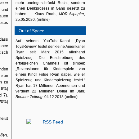
eser
mehr uneingeschränkt Recht, sondern
einen Denkprozess in Gang gesetzt zu
t und
haben. Klaus Raab,
MDR-Altpapier
,
bauen
25.05.2020, (
online
)
ieses
Out of Space
 dass
Auf seinem YouTube-Kanal „Ryan
ance
ToysReview“ testet der kleine Amerikaner
tisch
Ryan seit März 2015 allerhand
Spielzeug. Die Beschreibung des
erfolgreichen Channels ist simpel:
nden
„Rezensionen für Kinderspiele von
einem Kind! Folge Ryan dabei, wie er
nzen
Spielzeug und Kinderspielzeug testet.“
en zu
Ryan hat 17 Millionen Abonnenten und
(18%)
verdient 22 Millionen Dollar im Jahr.
d 7).
Berliner Zeitung
, 04.12.2018 (
online
)
(20%)
heißt
llen,