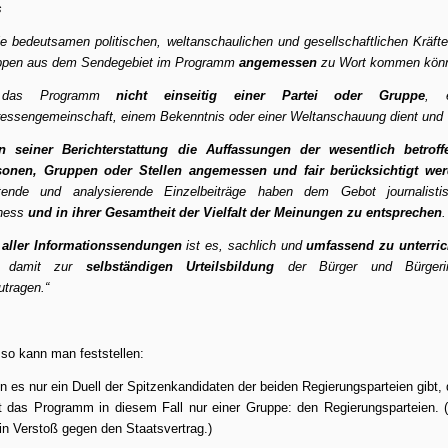
s
ie bedeutsamen politischen, weltanschaulichen und gesellschaftlichen Kräft
ppen aus dem Sendegebiet im Programm
angemessen
zu Wort kommen kön
 das Programm
nicht einseitig einer Partei oder Gruppe
, e
ressengemeinschaft, einem Bekenntnis oder einer Weltanschauung dient und
in seiner Berichterstattung die Auffassungen der wesentlich betroff
sonen, Gruppen oder Stellen angemessen und fair berücksichtigt we
tende und analysierende Einzelbeiträge haben dem Gebot journalistis
rness
und in ihrer Gesamtheit der Vielfalt der Meinungen zu entsprechen
.
l aller Informationssendungen
ist es, sachlich und
umfassend zu unterric
 damit zur
selbständigen Urteilsbildung
der Bürger und Bürgeri
utragen.“
so kann man feststellen:
 es nur ein Duell der Spitzenkandidaten der beiden Regierungsparteien gibt,
t das Programm in diesem Fall nur einer Gruppe: den Regierungsparteien. 
ein Verstoß gegen den Staatsvertrag.)