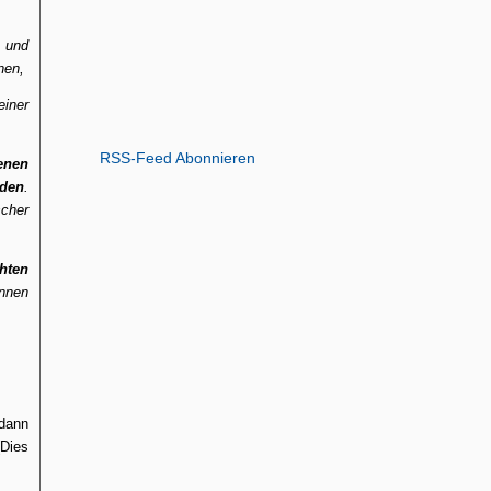
e und
nen,
iner
RSS-Feed Abonnieren
enen
rden
.
cher
hten
nnen
 dann
(Dies