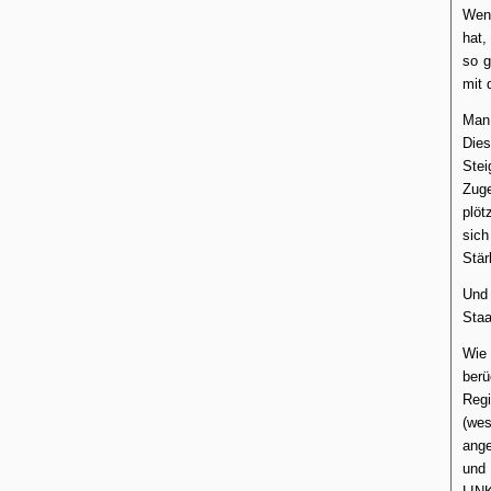
Wenn
hat,
so g
mit 
Man 
Dies
Stei
Zug
plöt
sich
Stär
Und 
Staa
Wie 
ber
Reg
(wes
ange
und 