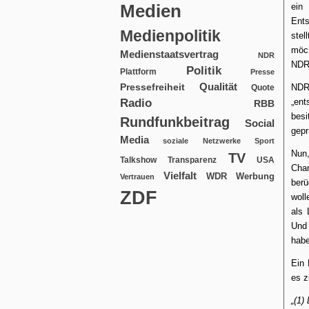
Medien
ein
Ents
Medienpolitik
stel
möch
Medienstaatsvertrag
NDR
NDR-
Politik
Plattform
Presse
Qualität
Pressefreiheit
NDR-
Quote
Radio
„en
RBB
besi
Rundfunkbeitrag
Social
gepr
Media
soziale Netzwerke
Sport
Nun
TV
USA
Talkshow
Transparenz
Cha
Vielfalt
WDR
Werbung
Vertrauen
berü
ZDF
woll
als 
Und 
habe
Ein 
es z
„(1)