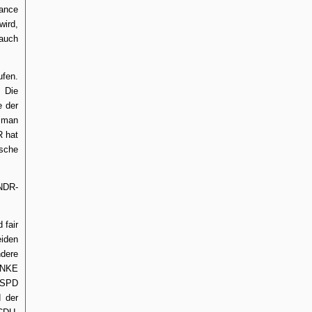
hance
wird,
 auch
ufen.
. Die
e der
 man
R hat
ische
 NDR-
 fair
iden
dere
LINKE
n SPD
d der