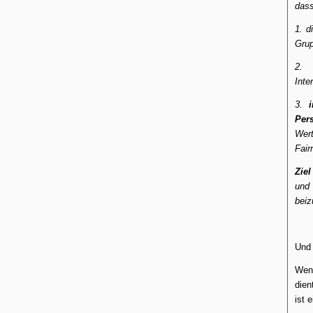
das
1. d
Gru
2.
Inte
3.
Per
Wer
Fai
Zie
und
beiz
Und 
Wenn
dien
ist 