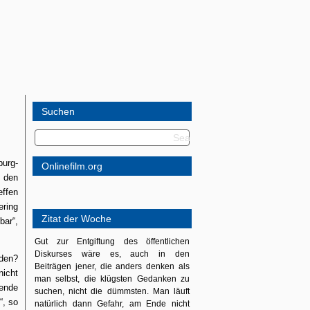
Suchen
urg-
Onlinefilm.org
n den
ffen
ering
Zitat der Woche
bar“,
Gut zur Entgiftung des öffentlichen
Diskurses wäre es, auch in den
den?
Beiträgen jener, die anders denken als
nicht
man selbst, die klügsten Gedanken zu
ende
suchen, nicht die dümmsten. Man läuft
“,
so
natürlich dann Gefahr, am Ende nicht