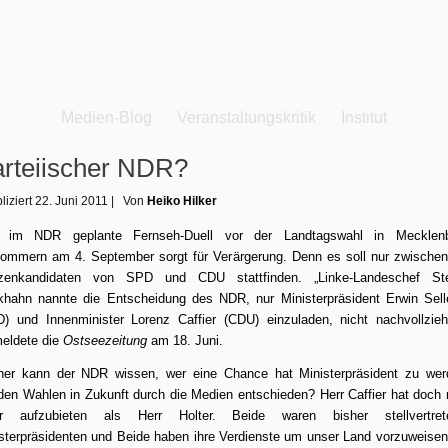
Medien-Blog
Veranstaltungskritik
Institut
rteiischer NDR?
liziert
22. Juni 2011
|
Von
Heiko Hilker
 im NDR geplante Fernseh-Duell vor der Landtagswahl in Mecklenb
ommern am 4. September sorgt für Verärgerung. Denn es soll nur zwische
tzenkandidaten von SPD und CDU stattfinden. „Linke-Landeschef Ste
hahn nannte die Entscheidung des NDR, nur Ministerpräsident Erwin Sell
) und Innenminister Lorenz Caffier (CDU) einzuladen, nicht nachvollzieh
m
e
ld
e
te
die
Ostseezeitung
am 18. Juni.
her kann der NDR wissen, wer eine Chance hat Ministerpräsident zu wer
en Wahlen in Zukunft durch die Medien entschieden? Herr Caffier hat doch 
r aufzubieten als Herr Holter. Beide waren bisher stellvertret
sterpräsidenten und Beide haben ihre Verdienste um unser Land vorzuweisen