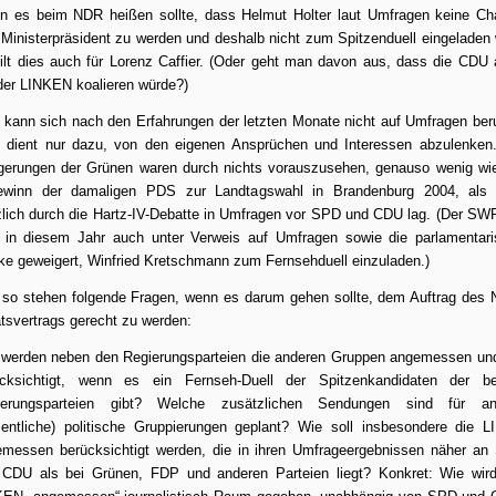
 es beim NDR heißen sollte, dass Helmut Holter laut Umfragen keine C
 Ministerpräsident zu werden und deshalb nicht zum Spitzenduell eingeladen 
ilt dies auch für Lorenz Caffier. (Oder geht man davon aus, dass die CDU
der LINKEN koalieren würde?)
kann sich nach den Erfahrungen der letzten Monate nicht auf Umfragen ber
 dient nur dazu, von den eigenen Ansprüchen und Interessen abzulenken
gerungen der Grünen waren durch nichts vorauszusehen, genauso wenig wi
ewinn der damaligen PDS zur Landtagswahl in Brandenburg 2004, als
zlich durch die Hartz-IV-Debatte in Umfragen vor SPD und CDU lag. (Der SW
 in diesem Jahr auch unter Verweis auf Umfragen sowie die parlamentar
ke geweigert, Winfried Kretschmann zum Fernsehduell einzuladen.)
so stehen folgende Fragen, wenn es darum gehen sollte, dem Auftrag des
tsvertrags gerecht zu werden:
werden neben den Regierungsparteien die anderen Gruppen angemessen und
ücksichtigt, wenn es ein Fernseh-Duell der Spitzenkandidaten der be
ierungsparteien gibt? Welche zusätzlichen Sendungen sind für an
entliche) politische Gruppierungen geplant? Wie soll insbesondere die 
messen berücksichtigt werden, die in ihren Umfrageergebnissen näher a
CDU als bei Grünen, FDP und anderen Parteien liegt? Konkret: Wie wir