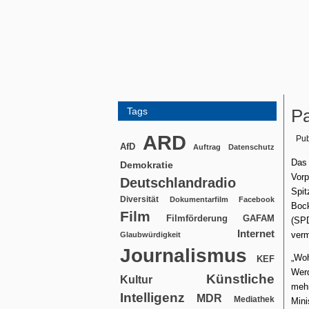
Tags
Pa
ARD
Pub
AfD
Auftrag
Datenschutz
Das
Demokratie
Vorp
Deutschlandradio
Spi
Diversität
Dokumentarfilm
Facebook
Bock
Film
Filmförderung
GAFAM
(SPD
Internet
ver
Glaubwürdigkeit
Journalismus
„Wo
KEF
Werd
Künstliche
Kultur
meh
Intelligenz
MDR
Mediathek
Mini