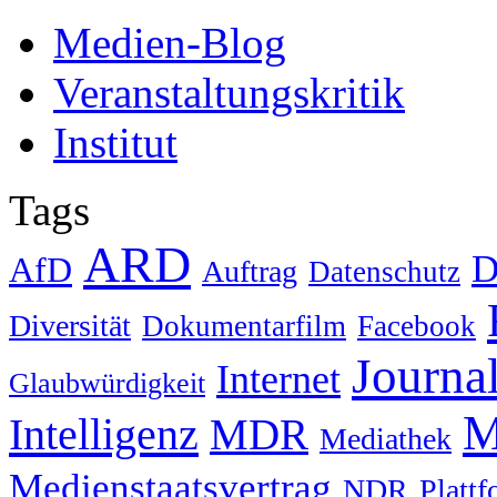
Medien-Blog
Veranstaltungskritik
Institut
Tags
ARD
D
AfD
Auftrag
Datenschutz
Diversität
Dokumentarfilm
Facebook
Journa
Internet
Glaubwürdigkeit
M
Intelligenz
MDR
Mediathek
Medienstaatsvertrag
NDR
Platt