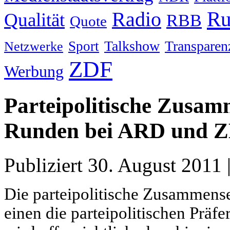
Ru
Radio
Qualität
RBB
Quote
Talkshow
Transparen
Sport
Netzwerke
ZDF
Werbung
Parteipolitische Zusam
Runden bei ARD und 
Publiziert
30. August 2011
Die parteipolitische Zusammens
einen die parteipolitischen Prä