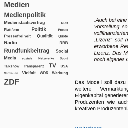
Medien
Medienpolitik
„Auch bei eine
Medienstaatsvertrag
NDR
Vorstellung so
Politik
Plattform
Presse
vollfinanzie
Qualität
Pressefreiheit
Quote
„Lizenz“ soll 
Radio
RBB
erworbene Rec
Rundfunkbeitrag
Social
Lizenz. Das Mo
Media
soziale Netzwerke
Sport
noch eigenes 
TV
USA
Talkshow
Transparenz
Vielfalt
WDR
Werbung
Vertrauen
ZDF
Das Modell soll dazu 
weitere Vermarktun
Eigenkapital generiere
Produzenten wie auch
kreativen Produzentenl