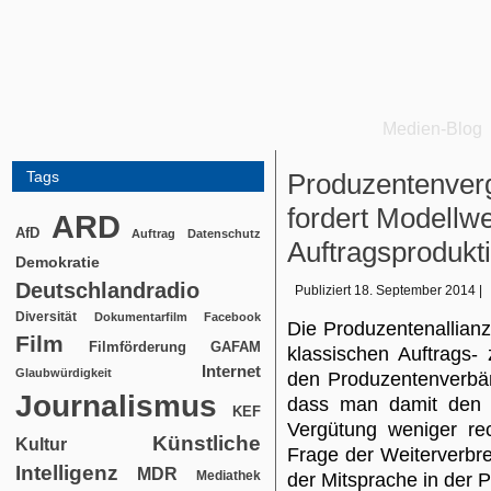
Medien-Blog
Tags
Produzentenverg
fordert Modellw
ARD
AfD
Auftrag
Datenschutz
Auftragsprodukt
Demokratie
Deutschlandradio
Publiziert
18. September 2014
|
Diversität
Dokumentarfilm
Facebook
Die Produzentenallian
Film
Filmförderung
GAFAM
klassischen Auftrags-
Internet
Glaubwürdigkeit
den Produzentenverbänd
Journalismus
dass man damit den S
KEF
Vergütung weniger re
Künstliche
Kultur
Frage der Weiterverbr
Intelligenz
MDR
Mediathek
der Mitsprache in der P