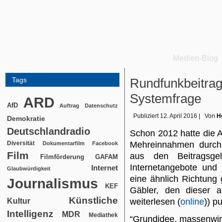
Medien-Blog
Tags
Rundfunkbeitrag:
Systemfrage
ARD
AfD
Auftrag
Datenschutz
Publiziert
12. April 2016
|
Von
H
Demokratie
Deutschlandradio
Schon 2012 hatte die 
Diversität
Mehreinnahmen durch 
Dokumentarfilm
Facebook
Film
aus den Beitragsgeld
Filmförderung
GAFAM
Internetangebote und 
Internet
Glaubwürdigkeit
eine ähnlich Richtung 
Journalismus
KEF
Gäbler, den dieser a
Künstliche
Kultur
weiterlesen (
online
)) pu
Intelligenz
MDR
Mediathek
“Grundidee, massenwir