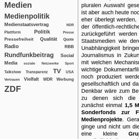
Medien
pluralen Auswahl gesel
ist aber auch heute noch
Medienpolitik
eher überlegt werden, o
Medienstaatsvertrag
NDR
der öffentlich-rechtl
Politik
Plattform
Presse
zurückgeführt werd
Qualität
Pressefreiheit
Quote
Staatsmedien wie der
Radio
RBB
Unabhängigkeit bringe
Rundfunkbeitrag
Journalismus in Zukun
Social
mit welchen Mechanis
Media
soziale Netzwerke
Sport
wichtige Dokumentarfi
TV
USA
Talkshow
Transparenz
noch produziert werd
Vielfalt
WDR
Werbung
Vertrauen
gesellschaftlich und d
ZDF
Denkbar wäre zum Beis
zu denen sich die H
zunächst einmal
1,5 M
Sonderfonds zur Fi
Medienprojekte
. Gera
ginge und nicht um di
eine kleine
Gru