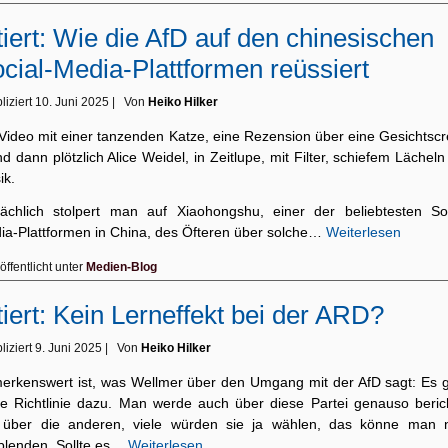
tiert: Wie die AfD auf den chinesischen
cial-Media-Plattformen reüssiert
liziert
10. Juni 2025
|
Von
Heiko Hilker
 Video mit einer tanzenden Katze, eine Rezension über eine Gesichtsc
d dann plötzlich Alice Weidel, in Zeitlupe, mit Filter, schiefem Lächel
ik.
sächlich stolpert man auf Xiaohongshu, einer der beliebtesten Soc
ia-Plattformen in China, des Öfteren über solche…
Weiterlesen
öffentlicht unter
Medien-Blog
tiert: Kein Lerneffekt bei der ARD?
liziert
9. Juni 2025
|
Von
Heiko Hilker
erkenswert ist, was Wellmer über den Umgang mit der AfD sagt: Es 
ne Richtlinie dazu. Man werde auch über diese Partei genauso beric
 über die anderen, viele würden sie ja wählen, das könne man n
blenden. Sollte es…
Weiterlesen