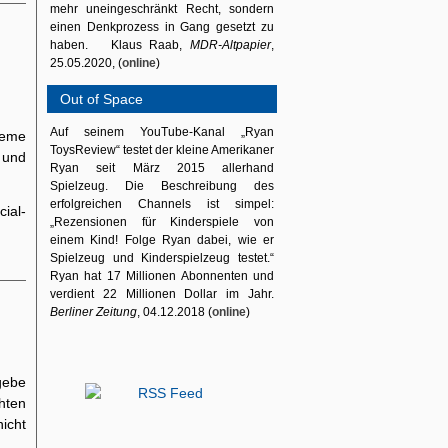
mehr uneingeschränkt Recht, sondern
einen Denkprozess in Gang gesetzt zu
haben. Klaus Raab,
MDR-Altpapier
,
25.05.2020, (
online
)
Out of Space
Auf seinem YouTube-Kanal „Ryan
reme
ToysReview“ testet der kleine Amerikaner
n und
Ryan seit März 2015 allerhand
Spielzeug. Die Beschreibung des
erfolgreichen Channels ist simpel:
ial-
„Rezensionen für Kinderspiele von
einem Kind! Folge Ryan dabei, wie er
Spielzeug und Kinderspielzeug testet.“
Ryan hat 17 Millionen Abonnenten und
verdient 22 Millionen Dollar im Jahr.
Berliner Zeitung
, 04.12.2018 (
online
)
gebe
hten
icht