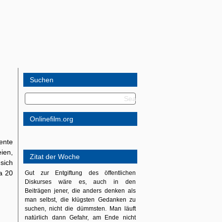
Suchen
Onlinefilm.org
ente
ien,
Zitat der Woche
 sich
a 20
Gut zur Entgiftung des öffentlichen
Diskurses wäre es, auch in den
Beiträgen jener, die anders denken als
man selbst, die klügsten Gedanken zu
suchen, nicht die dümmsten. Man läuft
natürlich dann Gefahr, am Ende nicht