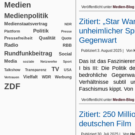
Medien
Veröffentlicht unter
Medien-Blog
Medienpolitik
Zitiert: „Star Wa
Medienstaatsvertrag
NDR
unheimlicher Spi
Politik
Plattform
Presse
Qualität
Gegenwart
Pressefreiheit
Quote
Radio
RBB
Publiziert
3. August 2025
|
Von
Rundfunkbeitrag
Social
Das ist das Faszinier
Media
soziale Netzwerke
Sport
I bis III: Die Politik 
TV
USA
Talkshow
Transparenz
bedrohliche Gegenwa
Vielfalt
WDR
Werbung
Vertrauen
Verhältnisse subtil
ZDF
Faschismus kippt. Vo
Veröffentlicht unter
Medien-Blog
Zitiert: 250 Mill
deutschen Film
Publiziert
30. Juli 2025
|
Von
He