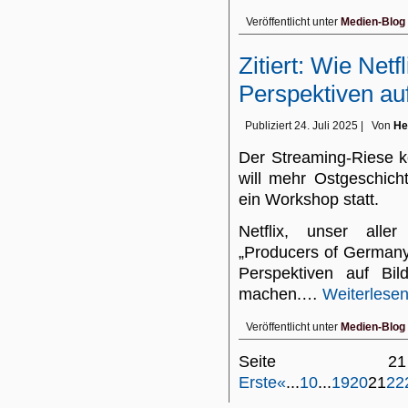
Veröffentlicht unter
Medien-Blog
Zitiert: Wie Net
Perspektiven auf
Publiziert
24. Juli 2025
|
Von
He
Der Streaming-Riese k
will mehr Ostgeschich
ein Workshop statt.
Netflix, unser aller
„Producers of German
Perspektiven auf Bil
machen.…
Weiterlese
Veröffentlicht unter
Medien-Blog
Seite 
Erste
«
...
10
...
19
20
21
22