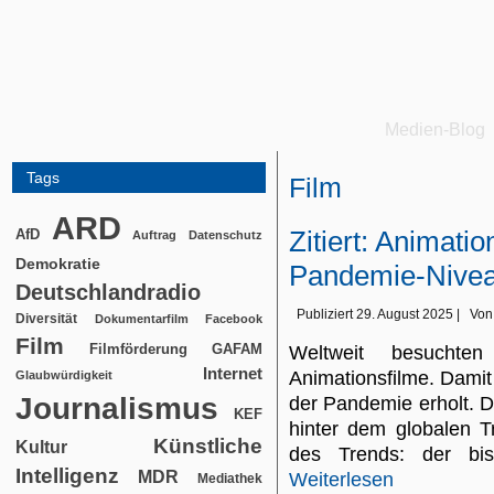
Medien-Blog
Tags
Film
ARD
Zitiert: Animati
AfD
Auftrag
Datenschutz
Demokratie
Pandemie-Nive
Deutschlandradio
Publiziert
29. August 2025
|
Von
Diversität
Dokumentarfilm
Facebook
Film
Filmförderung
GAFAM
Weltweit besuchte
Internet
Animationsfilme. Damit
Glaubwürdigkeit
Journalismus
der Pandemie erholt. 
KEF
hinter dem globalen T
Künstliche
Kultur
des Trends: der bish
Intelligenz
MDR
Weiterlesen
Mediathek