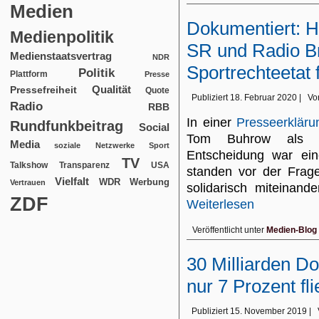
Medien
Dokumentiert: H
Medienpolitik
SR und Radio B
Medienstaatsvertrag
NDR
Sportrechteetat 
Politik
Plattform
Presse
Qualität
Pressefreiheit
Quote
Publiziert
18. Februar 2020
|
Vo
Radio
RBB
In einer
Presseerkläru
Rundfunkbeitrag
Social
Tom Buhrow als AR
Media
soziale Netzwerke
Sport
Entscheidung war ein
TV
USA
Talkshow
Transparenz
standen vor der Frage
Vielfalt
WDR
Werbung
Vertrauen
solidarisch miteinan
ZDF
Weiterlesen
Veröffentlicht unter
Medien-Blog
30 Milliarden Do
nur 7 Prozent fl
Publiziert
15. November 2019
|