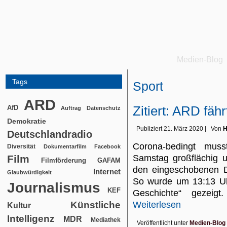
Medien-Blog
Tags
Sport
ARD
Zitiert: ARD fähr
AfD
Auftrag
Datenschutz
Demokratie
Publiziert
21. März 2020
|
Von
H
Deutschlandradio
Corona-bedingt mu
Diversität
Dokumentarfilm
Facebook
Film
Samstag großflächig
Filmförderung
GAFAM
den eingeschobenen D
Internet
Glaubwürdigkeit
So wurde um 13:13 Uh
Journalismus
KEF
Geschichte“ gezeig
Künstliche
Weiterlesen
Kultur
Intelligenz
MDR
Mediathek
Veröffentlicht unter
Medien-Blog