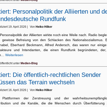
öffentlicht unter
Medien-Blog
tiert: Personalpolitik der Alliierten und d
undesdeutsche Rundfunk
liziert
19. April 2026
|
Von
Heiko Hilker
Personalpolitik der Alliierten wirkte noch eine Weile nach. Radio begle
e gewisse Befreiung von den Schlacken des Nationalsozialismus. E
nabel, Eberhard Beckmann, Alfred Andersch, das waren nur einige
akteure und Intendanten, die einen Rundfunk begründeten, der,
en…
Weiterlesen
öffentlicht unter
Medien-Blog
tiert: Die öffentlich-rechtlichen Sender
ssen das Terrain wechseln
liziert
16. April 2026
|
Von
Heiko Hilker
 Plattformen der Zerstreuung und der wahrheitsunempfängli
tribution und die Kanäle, die die Menschen durch Überfütterung