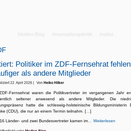
Medien-Blog
Veranstaltungskritik
Institut
DF
tiert: Politiker im ZDF-Fernsehrat fehlen
ufiger als andere Mitglieder
liziert
22. April 2026
|
Von
Heiko Hilker
ZDF-Fernsehrat waren die Politikvertreter im vergangenen Jahr er
entlich seltener anwesend als andere Mitglieder. Die niedri
zungspräsenz hatte die schleswig-holsteinische Bildungsministerin D
nke (CDU), die nur an einem Termin teilnahm. […]
 16 Länder- und zwei Bundesvertreter kamen im…
Weiterlesen