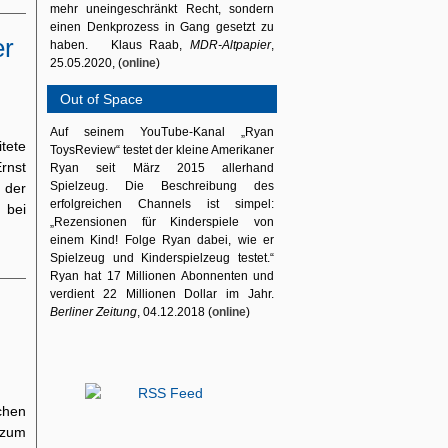
mehr uneingeschränkt Recht, sondern
einen Denkprozess in Gang gesetzt zu
er
haben. Klaus Raab,
MDR-Altpapier
,
25.05.2020, (
online
)
Out of Space
Auf seinem YouTube-Kanal „Ryan
itete
ToysReview“ testet der kleine Amerikaner
rnst
Ryan seit März 2015 allerhand
Spielzeug. Die Beschreibung des
 der
erfolgreichen Channels ist simpel:
 bei
„Rezensionen für Kinderspiele von
einem Kind! Folge Ryan dabei, wie er
Spielzeug und Kinderspielzeug testet.“
Ryan hat 17 Millionen Abonnenten und
verdient 22 Millionen Dollar im Jahr.
Berliner Zeitung
, 04.12.2018 (
online
)
chen
 zum