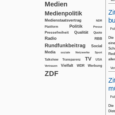
Ver
Medien
Zi
Medienpolitik
b
Medienstaatsvertrag
NDR
Politik
Plattform
Presse
Pub
Qualität
Pressefreiheit
Quote
Die 
Radio
RBB
ein
Rundfunkbeitrag
Social
Sch
Media
soziale Netzwerke
Sport
Red
TV
all
USA
Talkshow
Transparenz
Vielfalt
WDR
Werbung
Vertrauen
Ver
ZDF
Zi
mü
Pub
Die
Dis