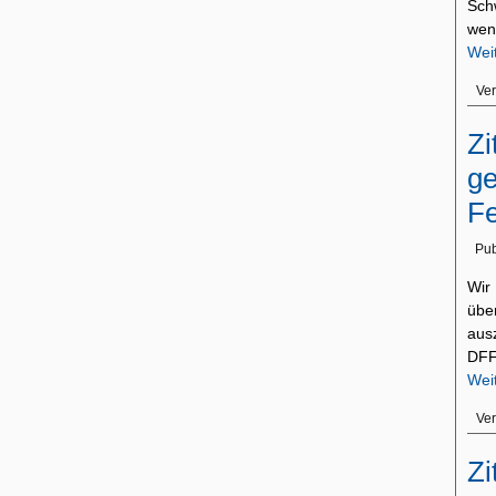
Sch
wen
Wei
Ver
Zi
g
F
Pub
Wir
übe
aus
DFF
Wei
Ver
Zi