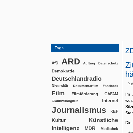
Tags
Z
ARD
Zi
AfD
Auftrag
Datenschutz
Demokratie
hä
Deutschlandradio
Pub
Diversität
Dokumentarfilm
Facebook
Film
Filmförderung
Im 
GAFAM
wes
Internet
Glaubwürdigkeit
Sit
Journalismus
KEF
Ste
Künstliche
Kultur
Die
Intelligenz
MDR
Mediathek