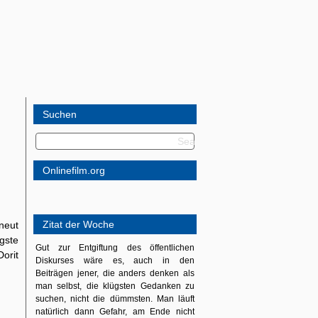
Suchen
Onlinefilm.org
Zitat der Woche
neut
gste
Gut zur Entgiftung des öffentlichen
orit
Diskurses wäre es, auch in den
Beiträgen jener, die anders denken als
man selbst, die klügsten Gedanken zu
suchen, nicht die dümmsten. Man läuft
natürlich dann Gefahr, am Ende nicht