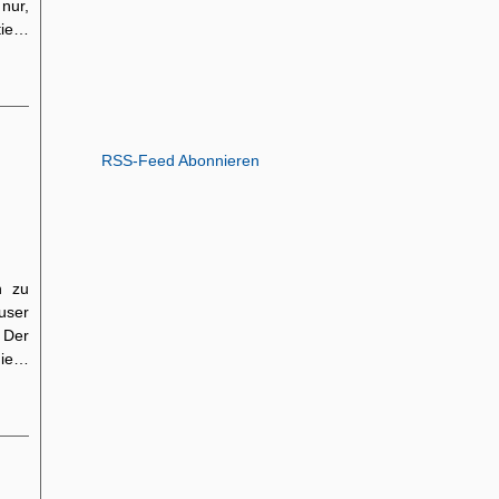
nur,
tie…
RSS-Feed Abonnieren
n zu
user
 Der
die…