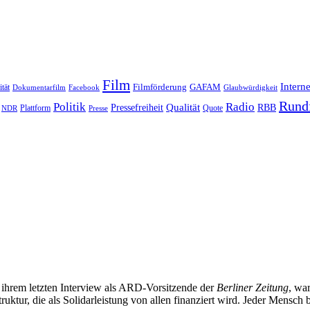
Film
Interne
Filmförderung
GAFAM
ität
Dokumentarfilm
Facebook
Glaubwürdigkeit
Rund
Politik
Radio
Qualität
Pressefreiheit
RBB
Quote
NDR
Plattform
Presse
 ihrem letzten Interview als ARD-Vorsitzende der
Berliner Zeitung
, wa
struktur, die als Solidarleistung von allen finanziert wird. Jeder Mens