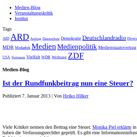
Medien-Blog
Veranstaltungskritik
Institut
Tags
ARD
Deutschlandradio
Demokratie
AfD
Auftrag
Datenschutz
Divers
Medien
Medienpolitik
MDR
Medienstaatsvertrag
Mediathek
ZDF
Vielfalt
Werbung
USA
WDR
Vertrauen
Medien-Blog
Ist der Rundfunkbeitrag nun eine Steuer?
Publiziert
7. Januar 2013
|
Von
Heiko Hilker
Viele Kritiker nennen den Beitrag eine Steuer.
Monika Piel erklärte
in
haben die Verfassungsrechtler geprüft. Es gibt eine Informationsinfra