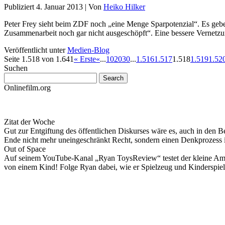
Publiziert
4. Januar 2013
|
Von
Heiko Hilker
Peter Frey sieht beim ZDF noch „eine Menge Sparpotenzial“. Es geb
Zusammenarbeit noch gar nicht ausgeschöpft“. Eine bessere Vernet
Veröffentlicht unter
Medien-Blog
Seite 1.518 von 1.641
« Erste
«
...
10
20
30
...
1.516
1.517
1.518
1.519
1.52
Suchen
Onlinefilm.org
Zitat der Woche
Gut zur Entgiftung des öffentlichen Diskurses wäre es, auch in den B
Ende nicht mehr uneingeschränkt Recht, sondern einen Denkprozess
Out of Space
Auf seinem YouTube-Kanal „Ryan ToysReview“ testet der kleine Ameri
von einem Kind! Folge Ryan dabei, wie er Spielzeug und Kinderspiel