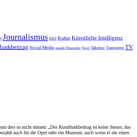
Journalismus
Künstliche Intelligenz
Kultur
t
KEF
funkbeitrag
TV
Social Media
Sport
Talkshow
Transparenz
soziale Netzwerke
rum dies so nicht stimmt: „Der Rundfunkbeitrag ist keine Steuer, das
ch bezahlt auch für die Oper oder ein Museum, auch wenn er nie einen