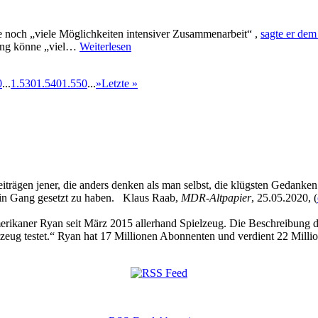
e noch „viele Möglichkeiten intensiver Zusammenarbeit“ ,
sagte er de
zung könne „viel…
Weiterlesen
0
...
1.530
1.540
1.550
...
»
Letzte »
eiträgen jener, die anders denken als man selbst, die klügsten Gedanke
 in Gang gesetzt zu haben. Klaus Raab,
MDR-Altpapier
, 25.05.2020, (
kaner Ryan seit März 2015 allerhand Spielzeug. Die Beschreibung des
zeug testet.“ Ryan hat 17 Millionen Abonnenten und verdient 22 Millio