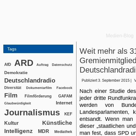
Medien-Blog
Tags
Weit mehr als 3
Gremienmitglie
ARD
AfD
Auftrag
Datenschutz
Deutschlandradio
Demokratie
Deutschlandradio
Publiziert
3. September 2015
|
Diversität
Dokumentarfilm
Facebook
Nach einer Studie des
Film
Filmförderung
GAFAM
jeder dritte Rundfunkra
Internet
Glaubwürdigkeit
werden von Bunde
Journalismus
Landesparlamenten, 
KEF
entsandt. Wenn man s
Künstliche
Kultur
dieser „staatlichen und
Intelligenz
MDR
Mediathek
man fest, dass SPD und