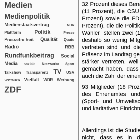
Medien
32 Prozent dieses Ber
(11 Prozent), die CSU
Medienpolitik
Prozent) sowie die FDP
Medienstaatsvertrag
Prozent), die die Politi
NDR
Politik
Wähler stellen zwei (
Plattform
Presse
Qualität
deshalb so wenig Mitgl
Pressefreiheit
Quote
Radio
vertreten sind und d
RBB
Präsenz im Landtag ge
Rundfunkbeitrag
Social
stärker vertreten, we
Media
soziale Netzwerke
Sport
gemacht haben, dass
TV
USA
Talkshow
Transparenz
auch die Zahl der eine
Vielfalt
WDR
Werbung
Vertrauen
93 Mitglieder (18 Proz
ZDF
des Ehrenamtes und z
(Sport- und Umweltsc
und karitativen Einrich
Allerdings ist die Studi
nicht, dass es in d