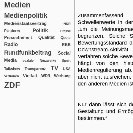
Medien
Medienpolitik
Zusammenfassend
Schwellenwerte in der
Medienstaatsvertrag
NDR
„um die Meinungsmac
Politik
Plattform
Presse
begrenzen. Solche S
Qualität
Pressefreiheit
Quote
Bewertungsstandard di
Radio
RBB
Downstream-Aktivitä
Rundfunkbeitrag
Social
Verfahren solche Bew
Media
soziale Netzwerke
Sport
hängt von den hist
TV
USA
Talkshow
Transparenz
Medienregulierung ab.
Vielfalt
WDR
Werbung
aber nicht ausreichen
Vertrauen
ZDF
den anderen Medien ist 
Nur dann lässt sich d
Gestaltung und Ermög
bestimmen.“