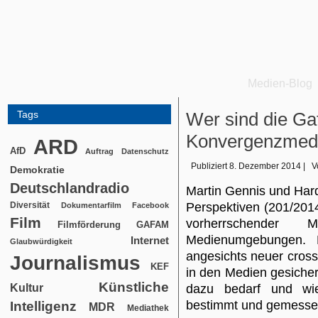
Medien-Blog
Tags
Wer sind die Ga
Konvergenzmed
ARD
AfD
Auftrag
Datenschutz
Publiziert
8. Dezember 2014
|
V
Demokratie
Deutschlandradio
Martin Gennis und Har
Diversität
Perspektiven (201/201
Dokumentarfilm
Facebook
Film
vorherrschender 
Filmförderung
GAFAM
Medienumgebungen. 
Internet
Glaubwürdigkeit
angesichts neuer cross
Journalismus
KEF
in den Medien gesiche
Künstliche
Kultur
dazu bedarf und wie 
bestimmt und gemesse
Intelligenz
MDR
Mediathek