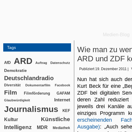
Medien-Blog
Tags
Wie man zu weni
ARD und ZDF 
ARD
AfD
Auftrag
Datenschutz
Publiziert
19. Dezember 2011
|
Demokratie
Deutschlandradio
Nun hat sich auch der 
Diversität
Kurt Beck für eine „B
Dokumentarfilm
Facebook
Film
ZDF bei digitalen Se
Filmförderung
GAFAM
deren Zahl reduziert
Internet
Glaubwürdigkeit
jeweils drei Kanäle a
Journalismus
KEF
einziges Programm k
Künstliche
Kultur
erscheinenden Fac
Ausgabe)
: „Auch sehe
Intelligenz
MDR
Mediathek