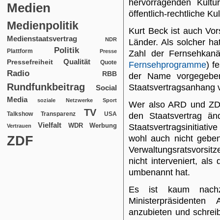
hervorragenden Kultu
Medien
öffentlich-rechtliche Ku
Medienpolitik
Kurt Beck ist auch Vo
Medienstaatsvertrag
NDR
Länder. Als solcher hat
Politik
Plattform
Presse
Zahl der Fernsehkanä
Qualität
Pressefreiheit
Quote
Fernsehprogramme
) f
Radio
RBB
der Name vorgegeben
Rundfunkbeitrag
Staatsvertragsanhang 
Social
Media
soziale Netzwerke
Sport
Wer also ARD und ZDF 
TV
USA
Talkshow
Transparenz
den Staatsvertrag än
Vielfalt
WDR
Werbung
Staatsvertragsinitiat
Vertrauen
ZDF
wohl auch nicht geben
Verwaltungsratsvorsit
nicht interveniert, al
umbenannt hat.
Es ist kaum nachzu
Ministerpräsidente
anzubieten und schreib