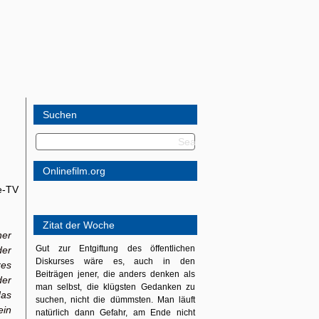
Suchen
Onlinefilm.org
e-TV
Zitat der Woche
her
Gut zur Entgiftung des öffentlichen
er
Diskurses wäre es, auch in den
res
Beiträgen jener, die anders denken als
der
man selbst, die klügsten Gedanken zu
das
suchen, nicht die dümmsten. Man läuft
ein
natürlich dann Gefahr, am Ende nicht