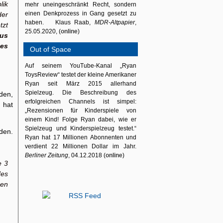
ik
mehr uneingeschränkt Recht, sondern
einen Denkprozess in Gang gesetzt zu
der
haben. Klaus Raab,
MDR-Altpapier
,
tzt
25.05.2020, (
online
)
aus
es
Out of Space
Auf seinem YouTube-Kanal „Ryan
ToysReview“ testet der kleine Amerikaner
Ryan seit März 2015 allerhand
Spielzeug. Die Beschreibung des
den,
erfolgreichen Channels ist simpel:
 hat
„Rezensionen für Kinderspiele von
einem Kind! Folge Ryan dabei, wie er
Spielzeug und Kinderspielzeug testet.“
den.
Ryan hat 17 Millionen Abonnenten und
verdient 22 Millionen Dollar im Jahr.
Berliner Zeitung
, 04.12.2018 (
online
)
e 3
des
hen