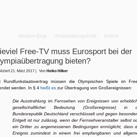
Medien-Blog
Veranstaltungskritik
Institut
eviel Free-TV muss Eurosport bei der
ympiaübertragung bieten?
liziert
21. März 2017
|
Von
Heiko Hilker
t Rundfunkstaatsvertrag müssen die Olympischen Spiele im Fre
endet werden. In § 4
heißt es
zur Übertragung von Großereignissen:
Die Ausstrahlung im Fernsehen von Ereignissen von erheblic
gesellschaftlicher Bedeutung (Großereignisse) in d
Bundesrepublik Deutschland verschlüsselt und gegen besonde
Entgelt ist nur zulässig, wenn der Fernsehveranstalter selbst o
ein Dritter zu angemessenen Bedingungen ermöglicht, dass 
Ereignis zumindest in einem frei empfangbaren und allgem