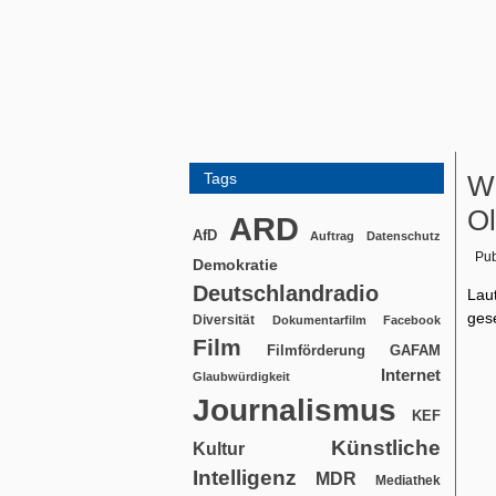
Tags
Wi
Ol
ARD
AfD
Auftrag
Datenschutz
Pub
Demokratie
Deutschlandradio
Lau
ges
Diversität
Dokumentarfilm
Facebook
Film
Filmförderung
GAFAM
Internet
Glaubwürdigkeit
Journalismus
KEF
Künstliche
Kultur
Intelligenz
MDR
Mediathek