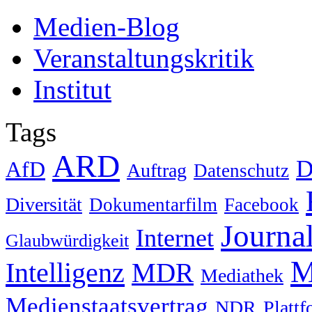
Medien-Blog
Veranstaltungskritik
Institut
Tags
ARD
D
AfD
Auftrag
Datenschutz
Diversität
Dokumentarfilm
Facebook
Journa
Internet
Glaubwürdigkeit
M
Intelligenz
MDR
Mediathek
Medienstaatsvertrag
NDR
Platt