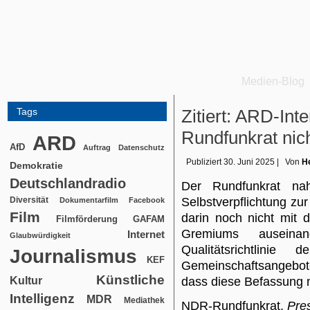
Medien-Blog
Tags
Zitiert: ARD-In
Rundfunkrat nic
ARD
AfD
Auftrag
Datenschutz
Publiziert
30. Juni 2025
|
Von
He
Demokratie
Deutschlandradio
Der Rundfunkrat n
Diversität
Selbstverpflichtung zur
Dokumentarfilm
Facebook
Film
darin noch nicht mit 
Filmförderung
GAFAM
Gremiums auseina
Internet
Glaubwürdigkeit
Qualitätsrichtlini
Journalismus
KEF
Gemeinschaftsangebot
Künstliche
Kultur
dass diese Befassung 
Intelligenz
MDR
Mediathek
NDR-Rundfunkrat,
Pre