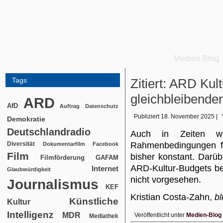
Medien-Blog
Tags
Zitiert: ARD Kul
gleichbleibender
ARD
AfD
Auftrag
Datenschutz
Publiziert
18. November 2025
|
Demokratie
Deutschlandradio
Auch in Zeiten wir
Diversität
Rahmenbedingungen fü
Dokumentarfilm
Facebook
Film
bisher konstant. Darüb
Filmförderung
GAFAM
ARD-Kultur-Budgets be
Internet
Glaubwürdigkeit
nicht vorgesehen.
Journalismus
KEF
Kristian Costa-Zahn,
bl
Künstliche
Kultur
Intelligenz
MDR
Veröffentlicht unter
Medien-Blog
Mediathek