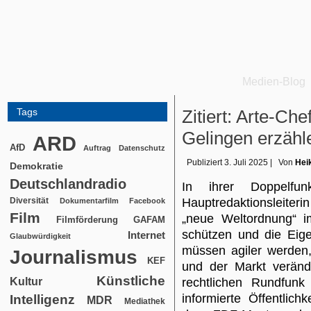
Medien-Blog
Tags
Zitiert: Arte-Ch
Gelingen erzähl
ARD
AfD
Auftrag
Datenschutz
Publiziert
3. Juli 2025
|
Von
Hei
Demokratie
Deutschlandradio
In ihrer Doppelfu
Diversität
Hauptredaktionsleiter
Dokumentarfilm
Facebook
Film
„neue Weltordnung“ i
Filmförderung
GAFAM
schützen und die Eige
Internet
Glaubwürdigkeit
müssen agiler werden
Journalismus
KEF
und der Markt verände
Künstliche
Kultur
rechtlichen Rundfun
informierte Öffentlich
Intelligenz
MDR
Mediathek